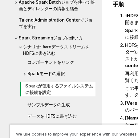
Apache Spark Batchジョブを使って映
手順
画とディレクターの情報を結合
tHDFS
Talend Administration Centerでジョ
開き
ブを実行
Spa
に接
Spark Streamingジョブの使い方
HDF
シナリオ: Avroデータストリームを
ター)
HDFSに書き込む
スト
コンポーネントをリンク
con
再利用
Sparkモードの選択
覧く
Sparkが使用するファイルシステム
この
に接続を設定
す。
[Ver
サンプルデータの生成
のバ
データをHDFSに書き込む
[Nam
ケー
webh
次のステップ?
We use cookies to improve your experience with our websites