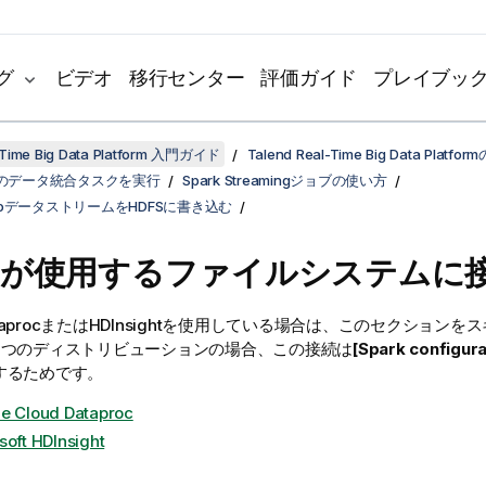
グ
ビデオ
移行センター
評価ガイド
プレイブッ
-Time Big Data Platform 入門ガイド
Talend Real-Time Big Data Platf
のデータ統合タスクを実行
Spark Streamingジョブの使い方
vroデータストリームをHDFSに書き込む
arkが使用するファイルシステムに
DataprocまたはHDInsightを使用している場合は、このセクション
2つのディストリビューションの場合、この接続は
[Spark configur
するためです。
e Cloud Dataproc
soft HDInsight