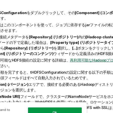
Configuration
をダブルクリックして、その
[Component] (コ
ます。
rkはこのコンポーネントを使って、ジョブに依存するjarファイルの転
続させます。
S接続メタデータを
[Repository] (リポジトリー)
内の
[Hadoop clus
ノードの下で定義した場合は、
[Property type] (リポジトリータイ
から
[Repository] (リポジトリー)
を選択し、
[...]
ボタンをクリックし
tent] (リポジトリーのコンテンツ)
ウィザードから定義済みのHDFS
可能なHDFS接続の設定に関する詳細は、
再利用可能なHadoopプ
ださい。
手順を完了すると、
tHDFSConfiguration
の設定に関する以下の手順
必須フィールドはすべて自動入力されているためです。
sion] (バージョン)
エリアで、接続する必要のあるHadoopディスト
ージョンを選択します。
eNode URI]
フィールドで、クラスターのNameNodeサービスを
ションを入力します。
WebHDFSを使用している場合、ロケーション
dfs://masternode:portnumberとなります。WebHDFS with
 and to
Ok