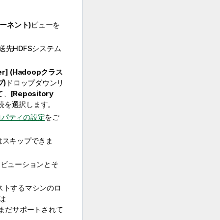
ンポーネント)
ビューを
送先HDFSシステム
ter] (Hadoopクラス
プ)
ドロップダウンリ
て、
[Repository
接続を選択します。
ロパティの設定
をご
はスキップできま
リビューションとそ
ホストするマシンのロ
は
 SSLはまだサポートされて