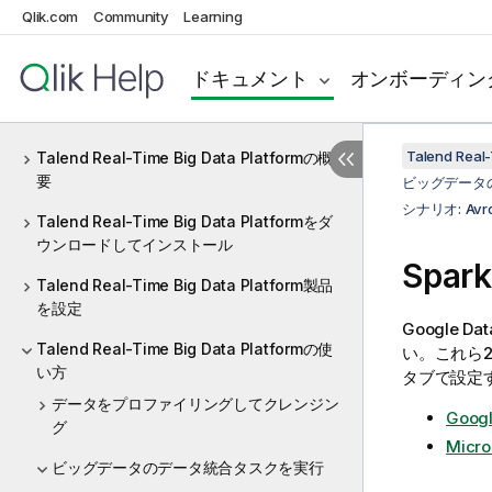
Qlik.com
Community
Learning
ド
ドキュメント
オンボーディン
8.0
Real-Time Big Data Platform
Talend Real
Talend Real-Time Big Data Platformの概
要
ビッグデータ
シナリオ: A
Talend Real-Time Big Data Platformをダ
ウンロードしてインストール
Sp
Talend Real-Time Big Data Platform製品
を設定
Google 
Talend Real-Time Big Data Platformの使
い。これら
い方
タブで設定
データをプロファイリングしてクレンジン
Googl
グ
Micro
ビッグデータのデータ統合タスクを実行