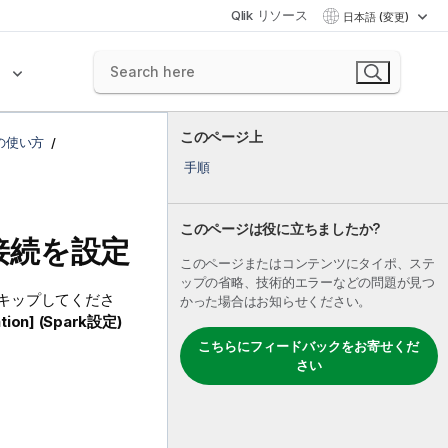
Qlik リソース
日本語 (変更)
ク
このページ上
ormの使い方
手順
このページは役に立ちましたか?
接続を設定
このページまたはコンテンツにタイポ、ステ
ップの省略、技術的エラーなどの問題が見つ
をスキップしてくださ
かった場合はお知らせください。
ation] (Spark設定)
こちらにフィードバックをお寄せくだ
さい