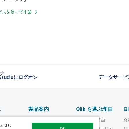
ビスを使って作業
ック
d Studioにログオン
データサービ
ス
製品案内
Qlik を選ぶ理由
Q
データ統合とデータ
ルプ ビデオ
Qlik を選ぶ理由
会
品質
 and to
loper
信頼性とセキュリテ
リ
Ok