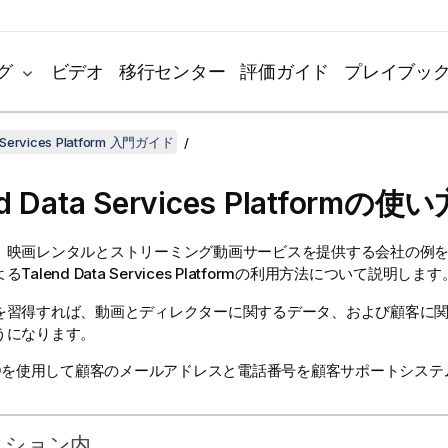
グ
ビデオ
移行センター
評価ガイド
プレイブッ
a Services Platform 入門ガイド
d Data Services Platform
の使い
、映画レンタルとストリーミング動画サービスを提供する会社の例
よる
Talend Data Services Platform
の利用方法について説明します
を習得すれば、動画とディレクターに関するデータ、および顧客に
うになります。
IDを使用して顧客のメールアドレスと電話番号を顧客サポートシステ
クション内