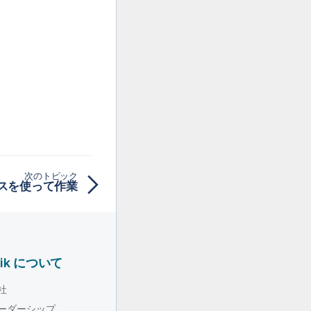
次のトピック
スを使って作業
lik について
社
ーダーシップ