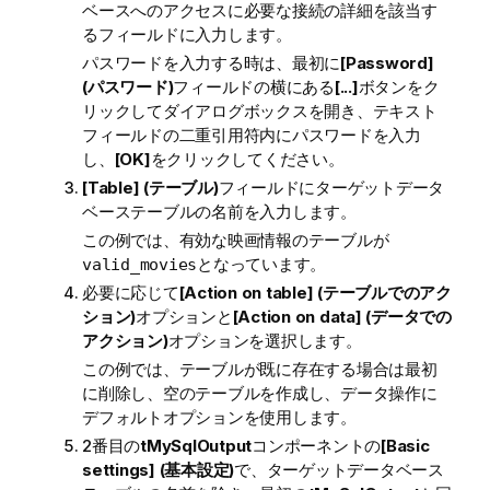
ベースへのアクセスに必要な接続の詳細を該当す
るフィールドに入力します。
パスワードを入力する時は、最初に
[Password]
(パスワード)
フィールドの横にある
[...]
ボタンをク
リックしてダイアログボックスを開き、テキスト
フィールドの二重引用符内にパスワードを入力
し、
[OK]
をクリックしてください。
[Table] (テーブル)
フィールドにターゲットデータ
ベーステーブルの名前を入力します。
この例では、有効な映画情報のテーブルが
となっています。
valid_movies
必要に応じて
[Action on table] (テーブルでのアク
ション)
オプションと
[Action on data] (データでの
アクション)
オプションを選択します。
この例では、テーブルが既に存在する場合は最初
に削除し、空のテーブルを作成し、データ操作に
デフォルトオプションを使用します。
2番目の
tMySqlOutput
コンポーネントの
[Basic
settings] (基本設定)
で、ターゲットデータベース