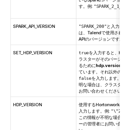
す。例:
"SPARK_2_1_0"
SPARK_API_VERSION
と入力しま
"SPARK_200"
は、
Talend
で使用されている
APIのバージョンです。
SET_HDP_VERSION
を入力すると、Horton
true
ラスターがそのバージョン
るために
hdp.version
変数
ています。それ以外の場合
を入力します。この
false
明な場合は、クラスターの
お問い合わせください。
HDP_VERSION
使用するHortonworkの
入力します。例:
"\"2.6.
この情報が不明な場合は、
ーの管理者にお問い合わせ