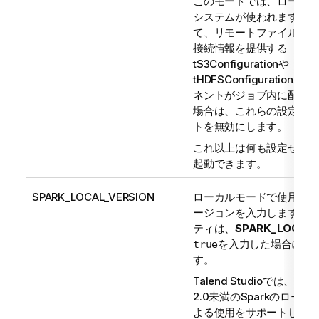
このモードでは、ローカル
システムが使われます。し
て、リモートファイルシス
接続情報を提供する
tS3Configuration
や
tHDFSConfiguration
など
ネントがジョブ内に配置さ
場合は、これらの設定コン
トを無効にします。
これ以上は何も設定せずに
起動できます。
SPARK_LOCAL_VERSION
ローカルモードで使用するS
ージョンを入力します。こ
ティは、
SPARK_LOCAL
を入力した場合にの
true
す。
Talend Studio
では、バー
2.0未満のSparkのロー
よる使用をサポートしてい