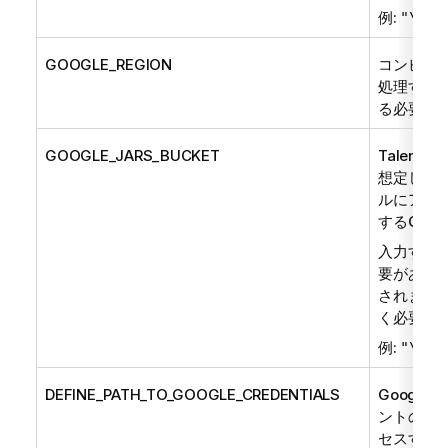
例:
"\"my
GOOGLE_REGION
コンピュ
処理する
る必要が
GOOGLE_JARS_BUCKET
Talend
ジ
想定してい
ルにアク
するGoog
入力するデ
要があり
されます
く必要が
例:
"\"gs
DEFINE_PATH_TO_GOOGLE_CREDENTIALS
Google
ントの認証情
セスする