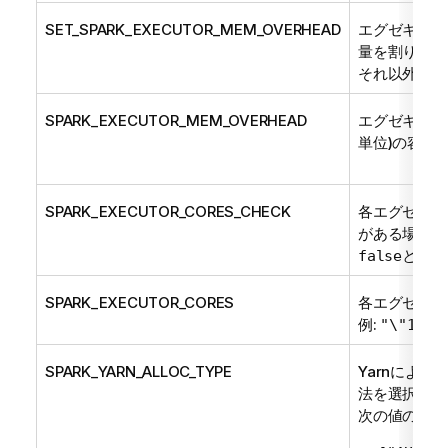
SET_SPARK_EXECUTOR_MEM_OVERHEAD
エグゼキュー
量を割り当て
それ以外の場
SPARK_EXECUTOR_MEM_OVERHEAD
エグゼキュー
単位)の容量
SPARK_EXECUTOR_CORES_CHECK
各エグゼキュ
がある場合は
と入力
false
SPARK_EXECUTOR_CORES
各エグゼキュ
例:
"\"1\""
SPARK_YARN_ALLOC_TYPE
Yarnによ
法を選択しま
次の値のいず