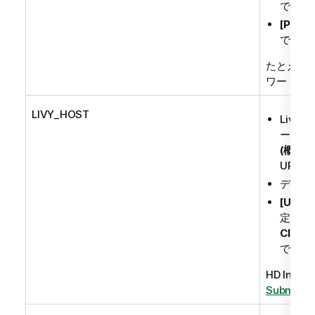
できま
[Pass
でHDI
たとえば
ワードに
"
LIVY_HOST
Livyの
ーのU
(概要)
URL
デフォ
[User
定義さ
Clust
できま
HD Ins
Submit Sp