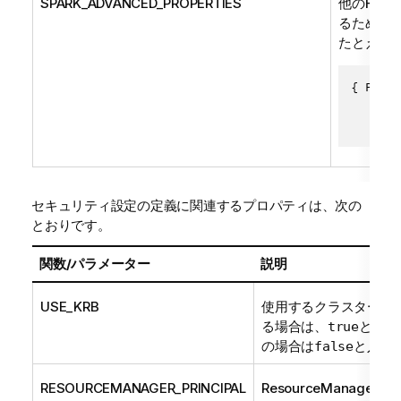
SPARK_ADVANCED_PROPERTIES
他のHad
るための
たとえば
{ PROPE
       
セキュリティ設定の定義に関連するプロパティは、次の
とおりです。
関数/パラメーター
説明
USE_KRB
使用するクラスターをKe
る場合は、
と入力
true
の場合は
と入力
false
RESOURCEMANAGER_PRINCIPAL
ResourceManagerサ