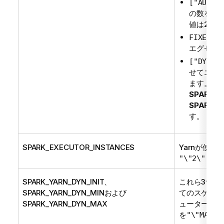
["AUTO"
の数をYa
値は2です
:
S
FIXED
エグゼキ
["DYNA
せてエグ
ます。次
SPARK_Y
SPARK_
す。
SPARK_EXECUTOR_INSTANCES
Yarnが使
"\"2\""
SPARK_YARN_DYN_INIT、
これら3つの
SPARK_YARN_DYN_MINおよび
てのスケール
SPARK_YARN_DYN_MAX
ューターの番
を
"\"MAX\"