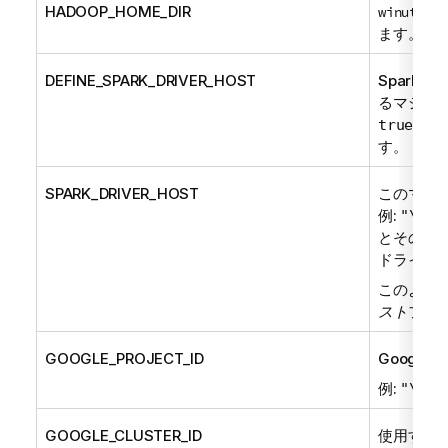
HADOOP_HOME_DIR
winutils.
ます。例:
DEFINE_SPARK_DRIVER_HOST
Spark
るマシンを
と入
true
す。
SPARK_DRIVER_HOST
このマシ
例:
"\"12
とそのワ
ドライバ
このよう
スト
ファ
GOOGLE_PROJECT_ID
Google
例:
"\"my
GOOGLE_CLUSTER_ID
使用するD