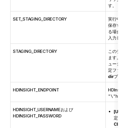
す。
SET_STAGING_DIRECTORY
実行中の
保存する
る場合は
t
入力しま
STAGING_DIRECTORY
このディ
ます。一
ューショ
定ファイ
dir
プロパ
HDINSIGHT_ENDPOINT
HDIns
"\"https
HDINSIGHT_USERNAMEおよび
[User
HDINSIGHT_PASSWORD
定義さ
Clust