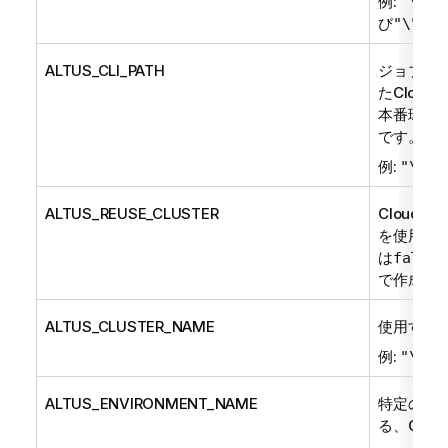
例:
"\"my
び
"\"/us
ALTUS_CLI_PATH
ジョブが
たCloud
本番環境
です。
例:
"\"/o
ALTUS_REUSE_CLUSTER
Cloudサ
を使用す
は
false
で作成で
ALTUS_CLUSTER_NAME
使用する
例:
"\"ta
ALTUS_ENVIRONMENT_NAME
特定のク
る、Clou