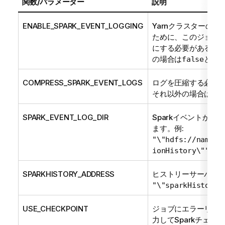
関数/パラメーター
説明
ENABLE_SPARK_EVENT_LOGGING
Yarnクラスターの
ために、このジョブの
にする必要がある場
の場合は
と入
false
COMPRESS_SPARK_EVENT_LOGS
ログを圧縮する必要
それ以外の場合は
fal
SPARK_EVENT_LOG_DIR
Sparkイベントが
ます。例:
"\"hdfs://nameno
ionHistory\""
SPARKHISTORY_ADDRESS
ヒストリーサーバーの
"\"sparkHistoryS
USE_CHECKPOINT
ジョブにエラーリカ
力してSparkチェ