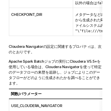
以外の場合は
false
CHECKPOINT_DIR
メタデータなどの計
から生成されたRDDを
ァイルシステム内のデ
"\"file:///tmp/m
Cloudera Navigatorの設定に関連するプロパティは、次
のとおりです。
Apache Spark Batchジョブの実行にCloudera V5.5+を
使用している場合は、Cloudera Navigatorを使って特定
のデータフローの来歴を追跡し、ジョブによりこのデー
タフローがどのように生成されたかを調べることができ
ます。
関数/パラメーター
説
USE_CLOUDERA_NAVIGATOR
Cl