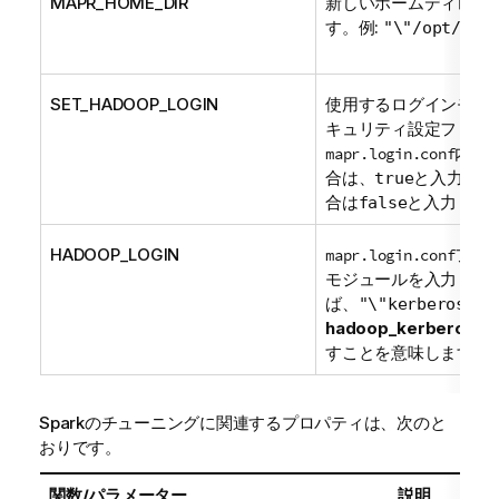
MAPR_HOME_DIR
新しいホームディレク
す。例:
"\"/opt/map
SET_HADOOP_LOGIN
使用するログインモジュ
キュリティ設定ファイ
内で
mapr.login.conf
合は、
と入力しま
true
合は
と入力しま
false
HADOOP_LOGIN
ファ
mapr.login.conf
モジュールを入力しま
ば、
"\"kerberos\""
hadoop_kerberos
モ
すことを意味します。
Sparkのチューニングに関連するプロパティは、次のと
おりです。
関数/パラメーター
説明