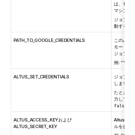
は、
fals
マシンは
ジョブを
T
動する場
PATH_TO_GOOGLE_CREDENTIALS
このJS
モートマ
ジョブサ
例:
"\"/u
ALTUS_SET_CREDENTIALS
ジョブでA
します。
たとえば
力して、A
と
false
ALTUS_ACCESS_KEYおよび
Altus
ALTUS_SECRET_KEY
ルを参照