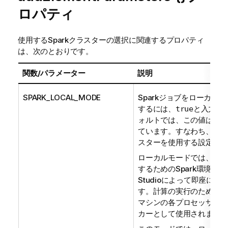
ロパティ
使用するSparkクラスターの選択に関連するプロパティ
は、次のとおりです。
関数/パラメーター
説明
SPARK_LOCAL_MODE
Sparkジョブをローカル
するには、
と入力し
true
ォルトでは、この値は
fal
ています。すなわち、リモ
スターを使用する設定です
ローカルモードでは、ジョ
するためのSpark環境が
Ta
Studio
によって即座に構
す。計算の実行のために、
マシンの各プロセッサーがS
カーとして使用されます。