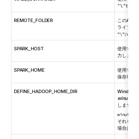
"\"talen
REMOTE_FOLDER
このAzu
ライブラリ
"\"/user/
SPARK_HOST
使用するH
力します。
SPARK_HOME
使用するH
保存場所
DEFINE_HADOOP_HOME_DIR
Windo
winutils.e
します。
winutils.
それを使
場合は
fa