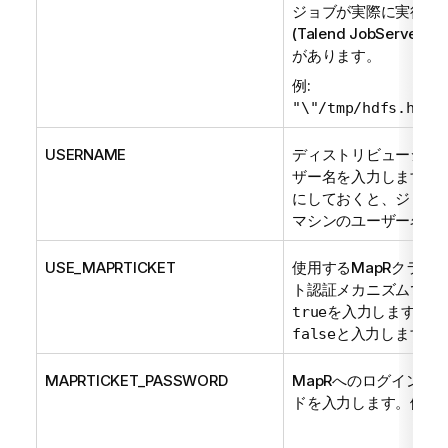
ジョブが実際に実行さ
(
Talend JobServer
な
があります。
例:
"\"/tmp/hdfs.head
USERNAME
ディストリビューショ
ザー名を入力します。空
にしておくと、ジョブ
マシンのユーザー名が
USE_MAPRTICKET
使用するMapRクラスタ
ト認証メカニズムで保
を入力します。そ
true
と入力します。
false
MAPRTICKET_PASSWORD
MapRへのログインに
ドを入力します。例:
"