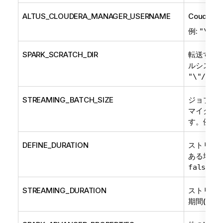
ALTUS_CLOUDERA_MANAGER_USERNAME
Coude
例:
"\"al
SPARK_SCRATCH_DIR
転送する
ルシステ
"\"/tmp\
STREAMING_BATCH_SIZE
ジョブが
マイクロ
す。例:
"1
DEFINE_DURATION
ストリー
ある場合
と
false
STREAMING_DURATION
ストリー
期間(ミリ