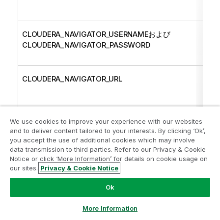
す
CLOUDERA_NAVIGATOR_USERNAMEおよび
Cl
CLOUDERA_NAVIGATOR_PASSWORD
し
ス
CLOUDERA_NAVIGATOR_URL
Cl
し
"\
We use cookies to improve your experience with our websites
CLOUDERA_NAVIGATOR_METADATA_URL
Na
and to deliver content tailored to your interests. By clicking ‘Ok’,
"\
you accept the use of additional cookies which may involve
ug
data transmission to third parties. Refer to our Privacy & Cookie
Notice or click ‘More Information’ for details on cookie usage on
CLOUDERA_NAVIGATOR_CLIENT_URL
N
our sites.
Privacy & Cookie Notice
例:
Ok
More Information
CLOUDERA_NAVIGATOR_AUTOCOMMIT
ジョ