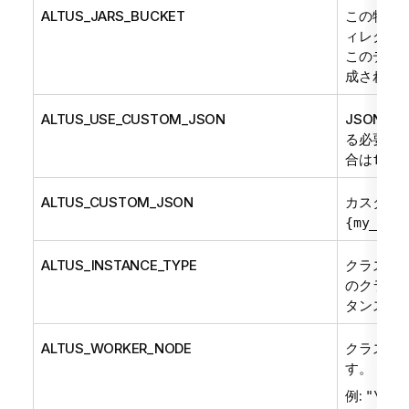
ALTUS_JARS_BUCKET
この特定
ィレクト
このディ
成されま
ALTUS_USE_CUSTOM_JSON
JSONコ
る必要が
合は
fals
ALTUS_CUSTOM_JSON
カスタムj
{my_json
ALTUS_INSTANCE_TYPE
クラスタ
のクラス
タンスタ
ALTUS_WORKER_NODE
クラスタ
す。
例:
"\"10