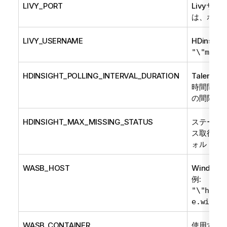
LIVY_PORT
Livyサ
は、ポー
LIVY_USERNAME
HDinsi
"\"my_hd
HDINSIGHT_POLLING_INTERVAL_DURATION
Talend St
時間間隔
の間隔は
3
HDINSIGHT_MAX_MISSING_STATUS
ステータ
ス取得の
ォルトの
WASB_HOST
Window
例:
"\"https
e.window
WASB_CONTAINER
使用する