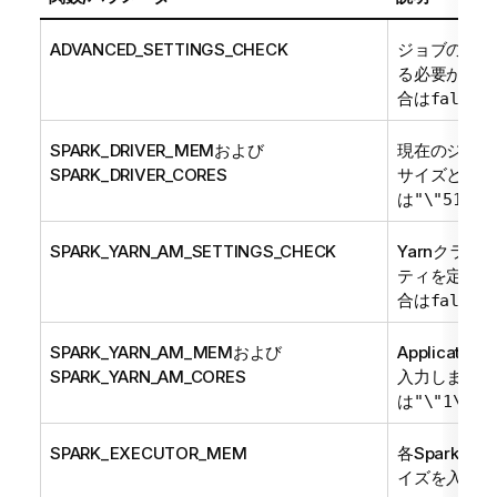
ADVANCED_SETTINGS_CHECK
ジョブの実行
る必要がある
合は
と
false
SPARK_DRIVER_MEMおよび
現在のジョブ
SPARK_DRIVER_CORES
サイズとコア
は
"\"512m\
SPARK_YARN_AM_SETTINGS_CHECK
Yarnクラスタ
ティを定義す
合は
と
false
SPARK_YARN_AM_MEMおよび
Applicat
SPARK_YARN_AM_CORES
入力します。
は
"\"1\""
SPARK_EXECUTOR_MEM
各Spark
イズを入力し