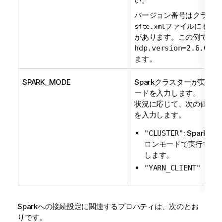
い。
バージョン番号はクラスタ
ファイルにも追
site.xml
があります。この例では、
hdp.version=2.6.0.3-
ます。
SPARK_MODE
Sparkクラスターが実装
ードを入力します。
状況に応じて、次の値のい
を入力します。
: Spark
"CLUSTER"
ロンモードで実行する
します。
"YARN_CLIENT"
Sparkへの接続設定に関連するプロパティは、次のとお
りです。