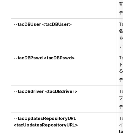
有効で
デフォ
--tacDBUser <tacDBUser>
Talend
名。
ta
る場合
デフォ
--tacDBPswd <tacDBPswd>
Talend
ド。
ta
る場合
デフォ
--tacDBdriver <tacDBdriver>
Talend
ファイル
デフォ
--tacUpdatesRepositoryURL
Talend
<tacUpdatesRepositoryURL>
イト 
tacRe