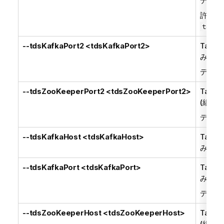
デフォ
許可さ
tdsMo
--tdsKafkaPort2 <tdsKafkaPort2>
Talend
みKa
デフォ
--tdsZooKeeperPort2 <tdsZooKeeperPort2>
Talend
(組み込
デフォ
--tdsKafkaHost <tdsKafkaHost>
Talend
みApa
--tdsKafkaPort <tdsKafkaPort>
Talend
みApa
デフォ
--tdsZooKeeperHost <tdsZooKeeperHost>
Talend
(組み込