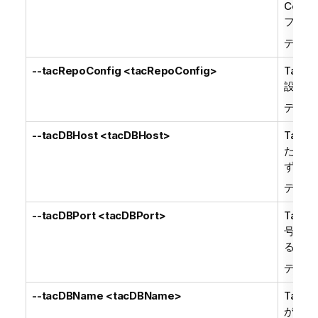
Center
フォル
デフォ
--tacRepoConfig <tacRepoConfig>
Talend
設定し
デフォ
--tacDBHost <tacDBHost>
Talend
たはI
ずれか
デフォ
--tacDBPort <tacDBPort>
Talend
号。
ta
る場合
デフォ
--tacDBName <tacDBName>
Talend
が
mys