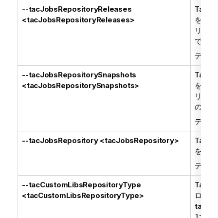
--tacJobsRepositoryReleases
Talend
<tacJobsRepositoryReleases>
を保存
リー。
である
デフォ
--tacJobsRepositorySnapshots
Talend
<tacJobsRepositorySnapshots>
を保存
リポジ
の両方
デフォ
--tacJobsRepository <tacJobsRepository>
Talend
を保存
デフォ
--tacCustomLibsRepositoryType
Talend
<tacCustomLibsRepositoryType>
ローカ
tacRe
であ
1