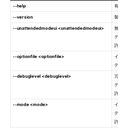
--help
有効な
--version
製品情
--unattendedmodeui <unattendedmodeui>
無人モ
デフォ
許可さ
--optionfile <optionfile>
インス
デフォ
--debuglevel <debuglevel>
冗長性
デフォ
許可さ
--mode <mode>
インス
デフォ
許可さ