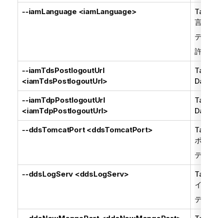
--iamLanguage <iamLanguage>
Talend
言語(
e
デフォ
許可さ
--iamTdsPostlogoutUrl
Talend
<iamTdsPostlogoutUrl>
Data S
--iamTdpPostlogoutUrl
Talend
<iamTdpPostlogoutUrl>
Data P
--ddsTomcatPort <ddsTomcatPort>
Talend
ポート
デフォ
--ddsLogServ <ddsLogServ>
Talend
イネー
デフォ