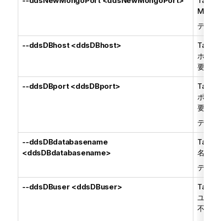
--ddsNewMongoPort <ddsNewMongoPort>
Talend
Mong
デフォ
--ddsDBhost <ddsDBhost>
Talend
ホスト
要)。
--ddsDBport <ddsDBport>
Talend
ポート
要)。
デフォ
--ddsDBdatabasename
Talend
<ddsDBdatabasename>
名(組
デフォ
--ddsDBuser <ddsDBuser>
Talend
ユーザ
不要)