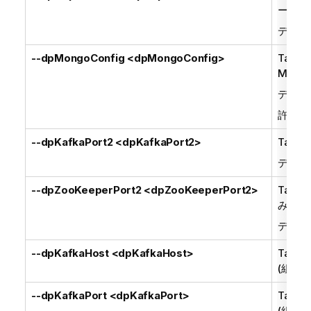
ーザー
デフォ
--dpMongoConfig <dpMongoConfig>
Talend
Mong
デフォ
許可さ
--dpKafkaPort2 <dpKafkaPort2>
Talend
デフォ
--dpZooKeeperPort2 <dpZooKeeperPort2>
Talend
み込みZ
デフォ
--dpKafkaHost <dpKafkaHost>
Talend
(組み込
--dpKafkaPort <dpKafkaPort>
Talend
(組み込