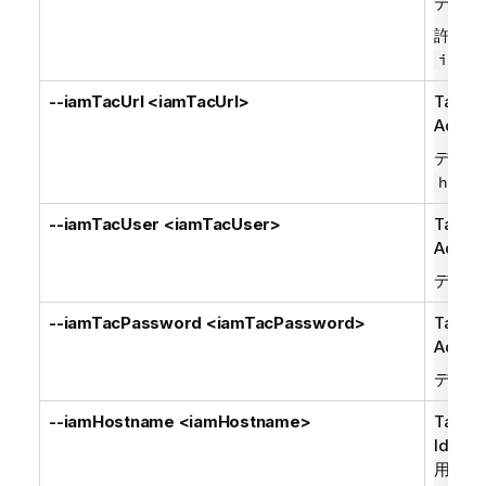
デフォ
許可さ
iamCu
--iamTacUrl <iamTacUrl>
Talend
Admini
デフォ
http:
--iamTacUser <iamTacUser>
Talend
Admini
デフォ
--iamTacPassword <iamTacPassword>
Talend
Admini
デフォ
--iamHostname <iamHostname>
Talend
Identi
用する