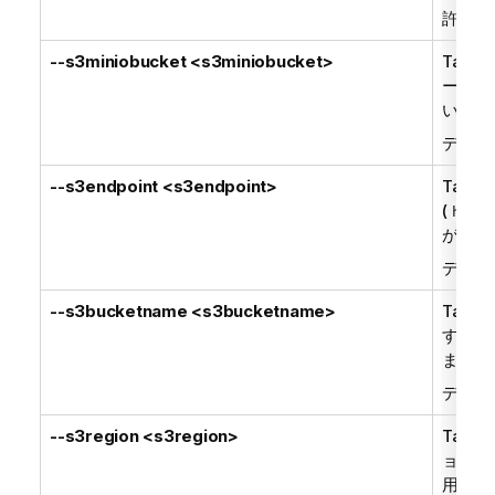
許可さ
--s3miniobucket <s3miniobucket>
Talend
ーバー
い場合
デフォ
--s3endpoint <s3endpoint>
Talend
(
http:
が
tsd
デフォ
--s3bucketname <s3bucketname>
Talend
す。
s3
ます。
デフォ
--s3region <s3region>
Talend
ョンで
用され