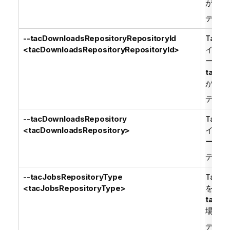
がすべ
デフォ
--tacDownloadsRepositoryRepositoryId
Talend
<tacDownloadsRepositoryRepositoryId>
イトか
ー - 
tacDo
がすべ
デフォ
--tacDownloadsRepository
Talend
<tacDownloadsRepository>
イトか
ー。
デフォ
--tacJobsRepositoryType
Talend
<tacJobsRepositoryType>
を保存
tacRe
場合の
デフォ