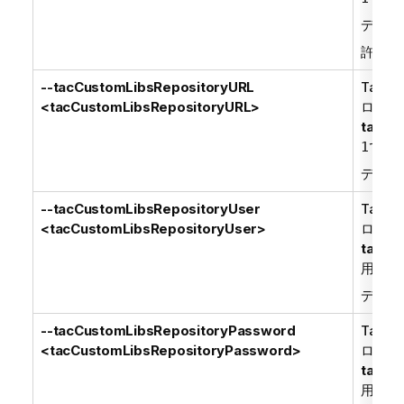
デフォ
許可さ
--tacCustomLibsRepositoryURL
Talend
<tacCustomLibsRepositoryURL>
ローカ
tacRe
であ
1
デフォ
--tacCustomLibsRepositoryUser
Talend
<tacCustomLibsRepositoryUser>
ローカ
tacCu
用され
デフォ
--tacCustomLibsRepositoryPassword
Talend
<tacCustomLibsRepositoryPassword>
ローカ
tacCu
用され