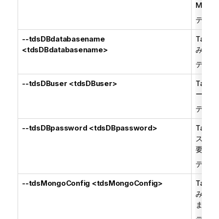
Mon
デフォ
--tdsDBdatabasename
Talend
<tdsDBdatabasename>
み込みM
デフォ
--tdsDBuser <tdsDBuser>
Talend
ーザー
デフォ
--tdsDBpassword <tdsDBpassword>
Talend
スワー
要)。
デフォ
--tdsMongoConfig <tdsMongoConfig>
Talend
みMo
ます。