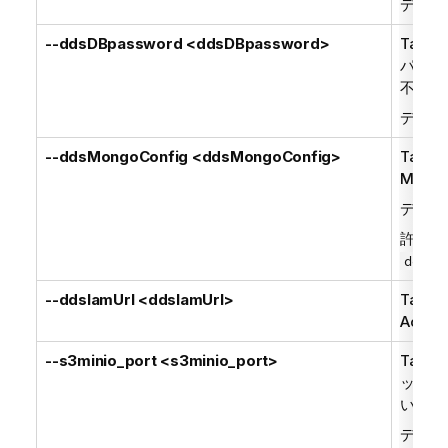
デフォ
--ddsDBpassword <ddsDBpassword>
Talend
パスワ
不要)
デフォ
--ddsMongoConfig <ddsMongoConfig>
Talend
Mon
デフォ
許可さ
ddsMo
--ddsIamUrl <ddsIamUrl>
Talend
Acces
--s3minio_port <s3minio_port>
Talend
ックエン
い場合
デフォ