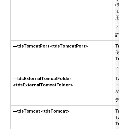
(デフ
tsdS3
用)の
デフォ
許可さ
--tdsTomcatPort <tdsTomcatPort>
Talend
使用さ
Tomc
デフォ
--tdsExternalTomcatFolder
Talend
<tdsExternalTomcatFolder>
トフォ
が使用
デフォ
--tdsTomcat <tdsTomcat>
Talend
Talend
Tom