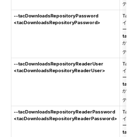
デフォ
--tacDownloadsRepositoryPassword
Talend
<tacDownloadsRepositoryPassword>
イトか
ー -
tacDo
がすべ
デフォ
--tacDownloadsRepositoryReaderUser
Talend
<tacDownloadsRepositoryReaderUser>
イトか
ー -
tacDo
がすべ
デフォ
--tacDownloadsRepositoryReaderPassword
Talend
<tacDownloadsRepositoryReaderPassword>
イトか
ー -
tacDo