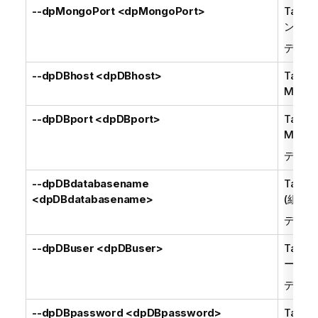
--dpMongoPort <dpMongoPort>
Talend
ンス用
デフォ
--dpDBhost <dpDBhost>
Talend
Mon
--dpDBport <dpDBport>
Talend
Mon
デフォ
--dpDBdatabasename
Talend
<dpDBdatabasename>
(組み
デフォ
--dpDBuser <dpDBuser>
Talend
ーザー
デフォ
--dpDBpassword <dpDBpassword>
Talend