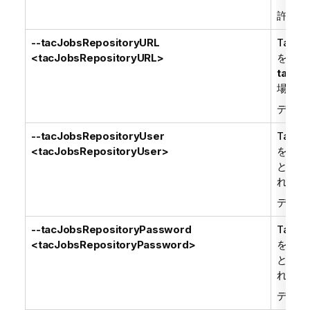
許可さ
--tacJobsRepositoryURL
Talend
<tacJobsRepositoryURL>
を保存
tacRe
場合の
デフォ
--tacJobsRepositoryUser
Talend
<tacJobsRepositoryUser>
を保存
と
tac
れます
デフォ
--tacJobsRepositoryPassword
Talend
<tacJobsRepositoryPassword>
を保存
と
tac
れます
デフォ