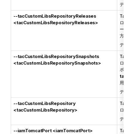
デフォ
--tacCustomLibsRepositoryReleases
Talend
<tacCustomLibsRepositoryReleases>
ローカ
ー。
ta
方が
1
デフォ
--tacCustomLibsRepositorySnapshots
Talend
<tacCustomLibsRepositorySnapshots>
ローカ
ポジト
tacCu
用され
デフォ
--tacCustomLibsRepository
Talend
<tacCustomLibsRepository>
ローカ
デフォ
--iamTomcatPort <iamTomcatPort>
Talend