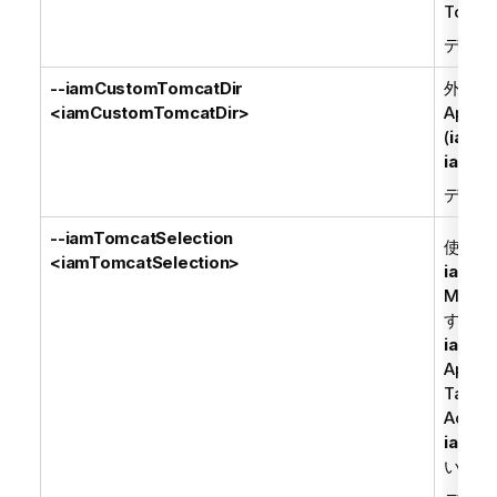
Tomc
デフォ
--iamCustomTomcatDir
外部の
<iamCustomTomcatDir>
Apac
(
iamTo
iamCu
デフォ
--iamTomcatSelection
使用する
<iamTomcatSelection>
iamOw
Manag
す。
Ta
iamTa
Apac
Talend
Acces
iamCu
います