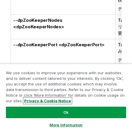
デフォ
--dpZooKeeperNodes
Talend
<dpZooKeeperNodes>
リスト(
要)。
--dpZooKeeperPort <dpZooKeeperPort>
Talend
み込みA
デフォ
--dpKafkaInstallation <dpKafkaInstallation>
Talend
We use cookies to improve your experience with our websites
モード(
and to deliver content tailored to your interests. By clicking ‘Ok’,
you accept the use of additional cookies which may involve
デフォ
data transmission to third parties. Refer to our Privacy & Cookie
Notice or click ‘More Information’ for details on cookie usage on
許可さ
our sites.
Privacy & Cookie Notice
--tdpLanguage <tdpLanguage>
Talend
Ok
デフォ
許可さ
More Information