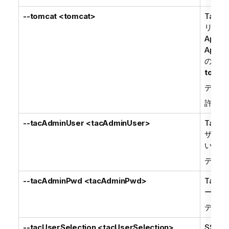
--tomcat <tomcat>
Talend
リケー
Apa
Apa
のオプ
tomca
デフォ
許可さ
--tacAdminUser <tacAdminUser>
Talend
ザー名
い。
デフォ
--tacAdminPwd <tacAdminPwd>
Talend
ード。
デフォ
--tacUserSelection <tacUserSelection>
SSO