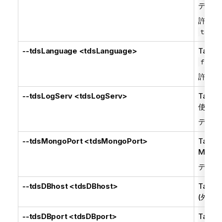
デフォ
許可さ
tdsEx
--tdsLanguage <tdsLanguage>
Talend
fr_FR
許可さ
--tdsLogServ <tdsLogServ>
Talend
使用し
デフォ
--tdsMongoPort <tdsMongoPort>
Talend
Mong
デフォ
--tdsDBhost <tdsDBhost>
Talend
(外部
--tdsDBport <tdsDBport>
Talend