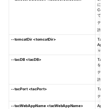
に設定
Center
では作
デフォ
許可さ
--tomcatDir <tomcatDir>
Talend
Apac
に
use
--tacDB <tacDB>
Talend
を必要
デフォ
許可さ
--tacPort <tacPort>
Talend
デフォ
--tacWebAppName <tacWebAppName>
Apac