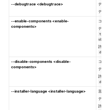
--debugtrace <debugtrace>
デバッ
デフォ
--enable-components <enable-
コンポ
components>
デフォ
tac,i
sb,ser
許可さ
datam
--disable-components <disable-
コンポ
components>
デフォ
許可さ
datam
--installer-language <installer-language>
言語の
デフォ
許可さ