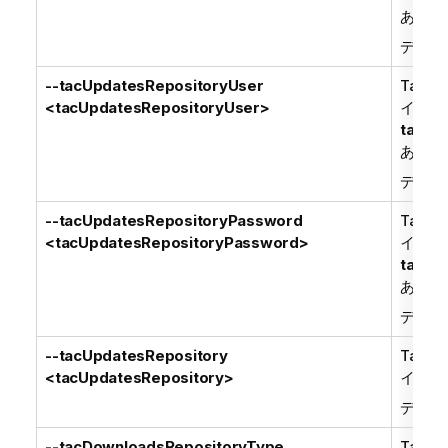
ある場
デフォ
--tacUpdatesRepositoryUser
Talend
<tacUpdatesRepositoryUser>
イト 
tacRe
ある場
デフォ
--tacUpdatesRepositoryPassword
Talend
<tacUpdatesRepositoryPassword>
イト 
tacRe
ある場
デフォ
--tacUpdatesRepository
Talend
<tacUpdatesRepository>
イトへ
デフォ
--tacDownloadsRepositoryType
Talend