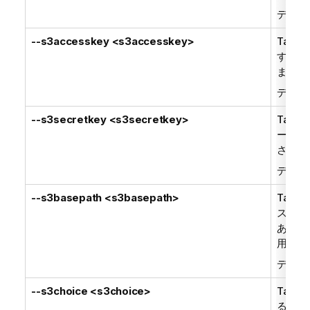
デフォ
--s3accesskey <s3accesskey>
Talend
す。
s3
ます。
デフォ
--s3secretkey <s3secretkey>
Talend
ーです
されま
デフォ
--s3basepath <s3basepath>
Talend
スパス
ありま
用され
デフォ
--s3choice <s3choice>
Talend
るS3