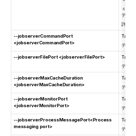
confi
デフォ
許可さ
--jobserverCommandPort
Talend
<jobserverCommandPort>
デフォ
--jobserverFilePort <jobserverFilePort>
Talend
デフォ
--jobserverMaxCacheDuration
Talend
<jobserverMaxCacheDuration>
デフォ
--jobserverMonitorPort
Talend
<jobserverMonitorPort>
デフォ
--jobserverProcessMessagePort<Process
Talend
messaging port>
デフォ