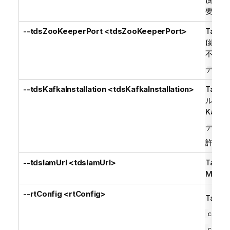
要)。
--tdsZooKeeperPort <tdsZooKeeperPort>
Talend
(組み込
不要)
デフォ
--tdsKafkaInstallation <tdsKafkaInstallation>
Talend
ルオプシ
Kaf
デフォ
許可さ
--tdsIamUrl <tdsIamUrl>
Talend
Manag
--rtConfig <rtConfig>
Talend
confi
confi