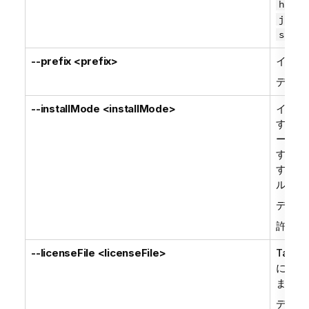
hr
cs
ja
kk
sk
sl
--prefix <prefix>
インス
デフォ
--installMode <installMode>
インス
す。"s
ーネン
す。"
するコ
ルでは
デフォ
許可さ
--licenseFile <licenseFile>
Talen
には、
ます。
デフォ