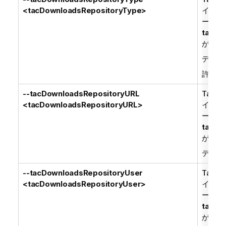
<tacDownloadsRepositoryType>
イトか
ー -
tacDo
がすべ
デフォ
許可さ
--tacDownloadsRepositoryURL
Talend
<tacDownloadsRepositoryURL>
イトか
ー - 
tacDo
がすべ
デフォ
--tacDownloadsRepositoryUser
Talend
<tacDownloadsRepositoryUser>
イトか
ー -
tacDo
がすべ