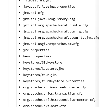
filebeat_em.yml
java.util.logging.properties
jmx.acl.cfg
jmx.acl.java.lang.Memory.cfg
jmx.acl.org.apache.karaf.bundle.cfg
jmx.acl.org.apache.karaf.config.cfg
jmx.acl.org.apache.karaf.security.jmx.cfg
jmx.acl.osgi.compendium.cm.cfg
jre.properties
keys.properties
keystores/SSLKeystore
keystores/keystore.jks
keystores/trun.jks
keystores/trunKeystore.properties
org.apache.activemq.webconsole.cfg
org.apache.aries.transaction.cfg
org.apache.cxf.http.conduits-common.cfg
org.apache.cxf.osgi.cfg