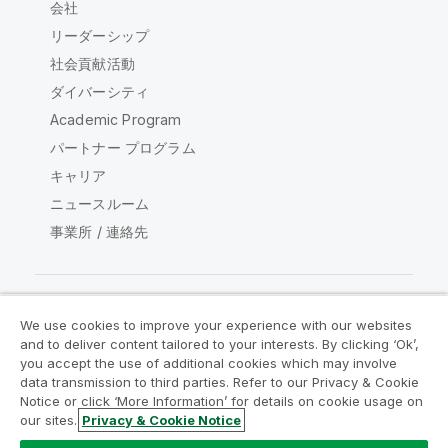
会社
リーダーシップ
社会貢献活動
ダイバーシティ
Academic Program
パートナー プログラム
キャリア
ニュースルーム
事業所 / 連絡先
We use cookies to improve your experience with our websites
Qlik コミュニティ
and to deliver content tailored to your interests. By clicking ‘Ok’,
you accept the use of additional cookies which may involve
data transmission to third parties. Refer to our Privacy & Cookie
法的契約
製品規約
Legal Policies
Notice or click ‘More Information’ for details on cookie usage on
リーガルポリシー
利用規約
商標
our sites.
Privacy & Cookie Notice
Do Not Share My Info