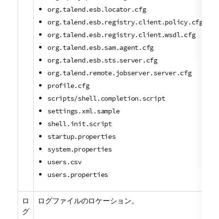
org.talend.esb.locator.cfg
org.talend.esb.registry.client.policy.cfg
org.talend.esb.registry.client.wsdl.cfg
org.talend.esb.sam.agent.cfg
org.talend.esb.sts.server.cfg
org.talend.remote.jobserver.server.cfg
profile.cfg
scripts/shell.completion.script
settings.xml.sample
shell.init.script
startup.properties
system.properties
users.csv
users.properties
ロ
ログファイルのロケーション。
グ