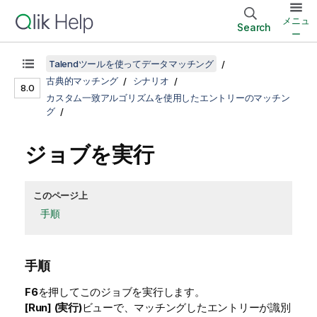
メニュ
Search
ー
Talendツールを使ってデータマッチング
古典的マッチング
シナリオ
8.0
カスタム一致アルゴリズムを使用したエントリーのマッチン
グ
ジョブを実行
このページ上
手順
手順
F6
を押してこのジョブを実行します。
[Run] (実行)
ビューで、マッチングしたエントリーが識別