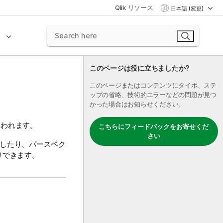
Qlik リソース
日本語 (変更)
ク
このページは役に立ちましたか?
このページまたはコンテンツにタイポ、ステ
ップの省略、技術的エラーなどの問題が見つ
かった場合はお知らせください。
使われます。
こちらにフィードバックをお寄せくだ
さい
したり、パースペク
りできます。