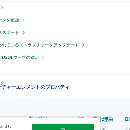
ータを追加
クスポート
われているストラクチャーをアップデート
DSQLマップの違い
ック
クチャーエレメントのプロパティ
ス
製品案内
Qlik を選ぶ理由
Q
 and to
Ok
データ統合とデータ