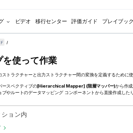
グ
ビデオ
移行センター
評価ガイド
プレイブッ
ド
プを使って作業
力ストラクチャーと出力ストラクチャー間の変換を定義するために
パースペクティブの
[Hierarchical Mapper] (階層マッパー)
から作成
ョブやルートのデータマッピング コンポーネントから直接作成した
クション内
プ