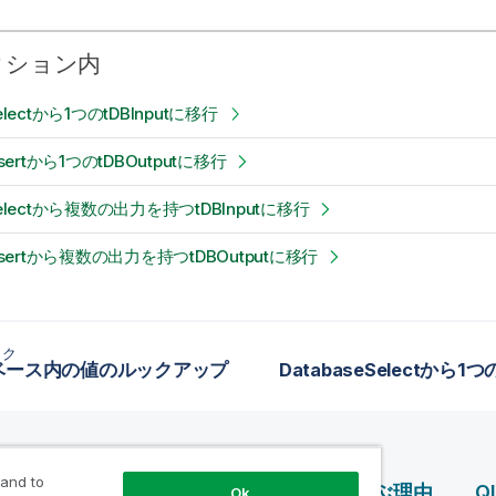
クション内
Selectから1つのtDBInputに移行
Insertから1つのtDBOutputに移行
eSelectから複数の出力を持つtDBInputに移行
Insertから複数の出力を持つtDBOutputに移行
ック
ベース内の値のルックアップ
 and to
ス
製品案内
Qlik を選ぶ理由
Q
Ok