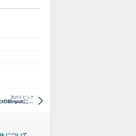
次のトピック
DatabaseSelectから1つのtDBInputに移行
lik について