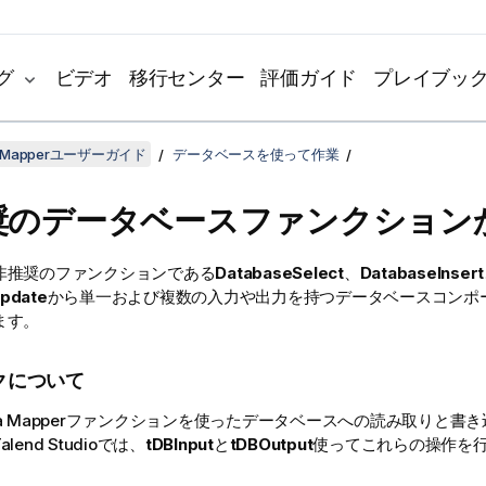
グ
ビデオ
移行センター
評価ガイド
プレイブッ
ta Mapperユーザーガイド
データベースを使って作業
奨のデータベースファンクション
非推奨のファンクションである
DatabaseSelect
、
DatabaseInsert
pdate
から単一および複数の入力や出力を持つデータベースコンポ
ます。
クについて
a Mapper
ファンクションを使ったデータベースへの読み取りと書き
alend Studio
では、
tDBInput
と
tDBOutput
使ってこれらの操作を