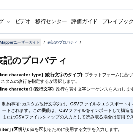
グ
ビデオ
移行センター
評価ガイド
プレイブッ
ta Mapperユーザーガイド
表記のプロパティ
V表記のプロパティ
 line character type] (改行文字のタイプ)
: プラットフォームに基
カスタムの改行を指定するか選択します。
line character] (改行文字)
: 改行を表す文字シーケンスを入力しま
情
制約事項:
カスタム改行文字列は、CSVファイルをエクスポートす
報
ートされます。この機能は、CSVファイルをインポートして構造
メ
またはCSVファイルをマップの入力として読み取る場合は使用で
モ
miter] (区切り)
: 値を区切るために使用する文字を入力します。