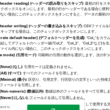
p header reading] (ヘッダーの読み取りをスキップ)
: 最初の行をス
ックボックスをオンにします。最初の行がヘッダーである場合に便利
がない場合にこのチェックボックスをオンにすると、データの最初の
p header writing] (ヘッダーの書き込みをスキップ)
: CSVファイ
スキップする場合は、このチェックボックスをオンにします。
erate default header] (デフォルトヘッダーを生成)
: 'Col_'を
結してデフォルトのヘッダー値('Col_1'、'Col_2'、'Col_3'など
ファイル内にない場合に、このチェックボックスをオンにします。
te mode] (引用モード)
: 印刷時の引用の動作を選択します。次の5
[None] (なし)
: 引用モードは定義されません。
[All] (すべて)
: すべてのフィールドを引用します。
[Minimal] (最小)
: 区切り、引用文字、行区切りの文字といった特殊
フィールドを引用します。
[Non-numeric] (数値以外)
: 数値以外のフィールドをすべて引用し
[Never] (しない)
: フィールドを決して引用しません。
te character] (引用文字)
: 値のカプセル化マーカーとして使用する
 and to
Ok