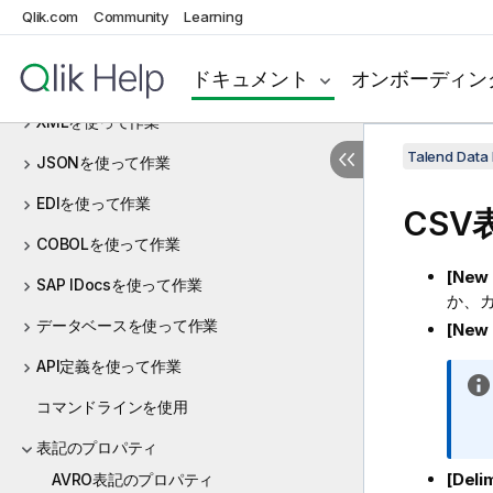
Qlik.com
Community
Learning
ファンクションを使って作業
ドキュメント
オンボーディン
Avroスキーマ(Confluent Registry)で作業
XMLを使って作業
Talend Da
JSONを使って作業
EDIを使って作業
CS
COBOLを使って作業
[New
SAP IDocsを使って作業
か、
データベースを使って作業
[New 
API定義を使って作業
コマンドラインを使用
表記のプロパティ
[Deli
AVRO表記のプロパティ