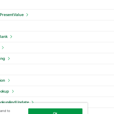
tPresentValue
lank
ing
ion
ookup
ookupAndUpdate
 and to
olumn
Ok