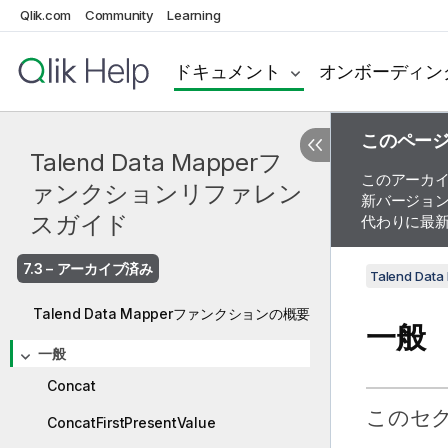
Qlik.com
Community
Learning
ドキュメント
オンボーディン
このペー
Talend Data Mapperフ
このアーカ
ァンクションリファレン
新バージョ
スガイド
代わりに最
7.3 – アーカイブ済み
Talend D
Talend Data Mapperファンクションの概要
一般
一般
Concat
このセ
ConcatFirstPresentValue