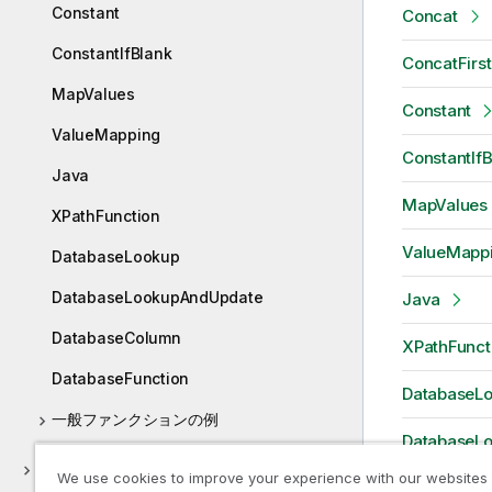
Constant
Concat
ConstantIfBlank
ConcatFirs
MapValues
Constant
ValueMapping
ConstantIfB
Java
MapValues
XPathFunction
ValueMapp
DatabaseLookup
DatabaseLookupAndUpdate
Java
DatabaseColumn
XPathFunct
DatabaseFunction
DatabaseL
一般ファンクションの例
DatabaseL
比較と論理
We use cookies to improve your experience with our websites
DatabaseC