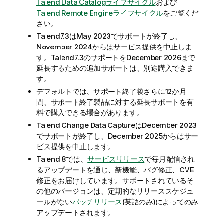
Talend Data Catalogライフサイクル
および
Talend Remote Engineライフサイクル
をご覧くだ
さい。
Talend
7.3はMay 2023でサポートが終了し、
November 2024からはサービス提供を中止しま
す。
Talend
7.3のサポートをDecember 2026まで
延長するための追加サポートは、別途購入できま
す。
デフォルトでは、サポート終了後さらに12か月
間、サポート終了製品に対する延長サポートを有
料で購入できる場合があります。
Talend Change Data Capture
はDecember 2023
でサポートが終了し、December 2025からはサー
ビス提供を中止します。
Talend
8では、
サービスリリース
で毎月配信され
るアップデートを通じ、新機能、バグ修正、CVE
修正をお届けしています。サポートされているそ
の他のバージョンは、定期的なリリーススケジュ
ールがない
パッチリリース
(英語のみ)
によってのみ
アップデートされます。