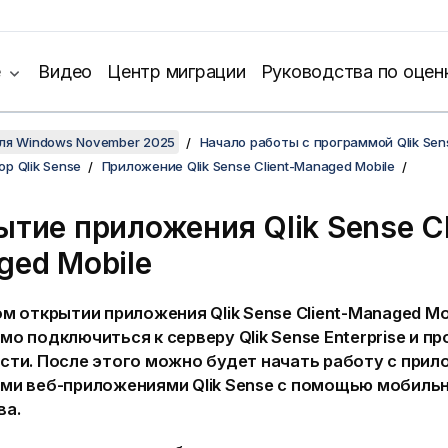
е
Видео
Центр миграции
Руководства по оцен
для Windows November 2025
Начало работы с программой Qlik Sen
р Qlik Sense
Приложение Qlik Sense Client-Managed Mobile
ытие приложения
Qlik Sense Cl
ged Mobile
ом открытии приложения
Qlik Sense Client-Managed Mo
мо подключиться к серверу
Qlik Sense Enterprise
и пр
сти. После этого можно будет начать работу с прил
ми веб-приложениями
Qlik Sense
с помощью мобиль
ва.