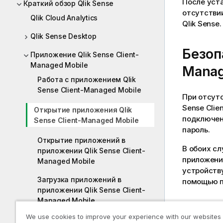
После уст
Краткий обзор Qlik Sense
отсутстви
Qlik Cloud Analytics
Qlik Sense
.
Qlik Sense Desktop
Безоп
Приложение Qlik Sense Client-
Managed Mobile
Manag
Работа с приложением Qlik
Sense Client-Managed Mobile
При отсут
Sense Clie
Открытие приложения Qlik
подключен
Sense Client-Managed Mobile
пароль.
Открытие приложений в
В обоих сл
приложении Qlik Sense Client-
приложен
Managed Mobile
устройству
Загрузка приложений в
помощью па
приложении Qlik Sense Client-
Managed Mobile
Вход 
We use cookies to improve your experience with our websites
Открытие гибридных веб-