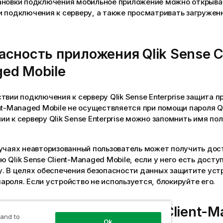
ановки подключения мобильное приложение можно открыват
и подключения к серверу, а также просматривать загруже
асность приложения
Qlik Sense C
ed Mobile
ствии подключения к серверу
Qlik Sense Enterprise
защита п
nt-Managed Mobile
не осуществляется при помощи пароля
Q
ии к серверу
Qlik Sense Enterprise
можно запомнить имя пол
учаях неавторизованный пользователь может получить дос
ию
Qlik Sense Client-Managed Mobile
, если у него есть досту
. В целях обеспечения безопасности данных защитите уст
роля. Если устройство не используется, блокируйте его.
в приложение
Qlik Sense Client-
 and to
Ok