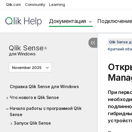
Qlik.com
Community
Learning
Документация
Подключени
Qlik Sense 
Qlik Sense
®
Краткий обзо
для
Windows
Откр
November 2025
Mana
Справка Qlik Sense для Windows
При перв
Что нового в Qlik Sense
необходи
подлинно
Начало работы с программой Qlik
гибридны
Sense
устройст
Запуск Qlik Sense