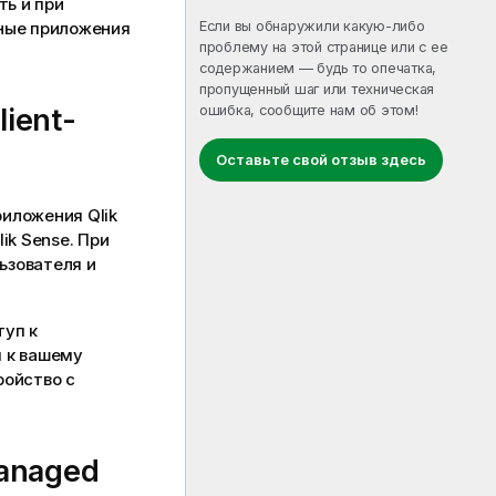
ь и при
Если вы обнаружили какую-либо
нные приложения
проблему на этой странице или с ее
содержанием — будь то опечатка,
пропущенный шаг или техническая
ошибка, сообщите нам об этом!
lient-
Оставьте свой отзыв здесь
риложения
Qlik
lik Sense
. При
ьзователя и
туп к
п к вашему
ройство с
Managed