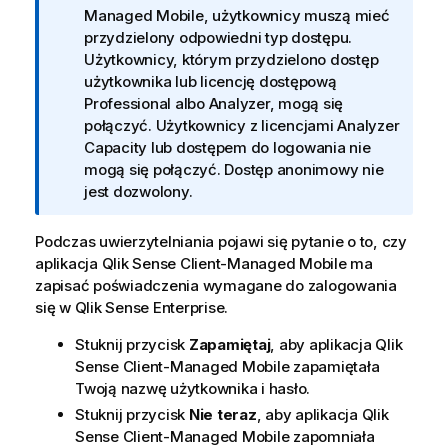
f
Managed Mobile
, użytkownicy muszą mieć
o
przydzielony odpowiedni typ dostępu.
r
Użytkownicy, którym przydzielono dostęp
m
użytkownika lub licencję dostępową
a
Professional albo Analyzer, mogą się
c
połączyć. Użytkownicy z licencjami Analyzer
j
Capacity lub dostępem do logowania nie
a
mogą się połączyć. Dostęp anonimowy nie
jest dozwolony.
Podczas uwierzytelniania pojawi się pytanie o to, czy
aplikacja
Qlik Sense Client-Managed Mobile
ma
zapisać poświadczenia wymagane do zalogowania
się w
Qlik Sense Enterprise
.
Stuknij przycisk
Zapamiętaj
, aby aplikacja
Qlik
Sense Client-Managed Mobile
zapamiętała
Twoją nazwę użytkownika i hasło.
Stuknij przycisk
Nie teraz
, aby aplikacja
Qlik
Sense Client-Managed Mobile
zapomniała