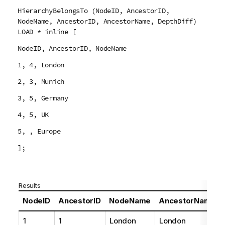
HierarchyBelongsTo (NodeID, AncestorID,
NodeName, AncestorID, AncestorName, DepthDiff)
LOAD * inline [
NodeID, AncestorID, NodeName
1, 4, London
2, 3, Munich
3, 5, Germany
4, 5, UK
5, , Europe
];
Results
NodeID
AncestorID
NodeName
AncestorName
1
1
London
London