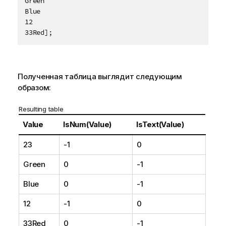
Green

р
Blue

12

м
33Red];
а
ц
и
и
Полученная таблица выглядит следующим
образом:
Resulting table
Value
IsNum(Value)
IsText(Value)
23
-1
0
Green
0
-1
Blue
0
-1
12
-1
0
33Red
0
-1