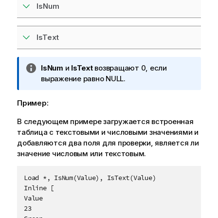
IsNum
IsText
П
IsNum
и
IsText
возвращают 0, если
р
выражение равно
NULL
.
и
м
Пример:
е
В следующем примере загружается встроенная
ч
таблица с текстовыми и числовыми значениями и
а
добавляются два поля для проверки, является ли
н
значение числовым или текстовым.
и
е
к
Load *, IsNum(Value), IsText(Value)

и
Inline [

н
Value

ф
23

о