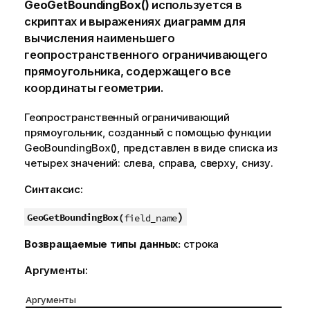
GeoGetBoundingBox()
используется в
скриптах и выражениях диаграмм для
вычисления наименьшего
геопространственного ограничивающего
прямоугольника, содержащего все
координаты геометрии.
Геопространственный ограничивающий
прямоугольник, созданный с помощью функции
GeoBoundingBox()
, представлен в виде списка из
четырех значений: слева, справа, сверху, снизу.
Синтаксис:
)
GeoGetBoundingBox(
field_name
Возвращаемые типы данных:
строка
Аргументы:
Аргументы