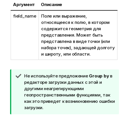
Аргумент
Описание
field_name
Поле или выражение,
относящееся к полю, в котором
содержится геометрия для
представления. Может быть
представлена в виде точки (или
набора точек), задающей долготу
и широту, или области.
П
Не используйте предложение
Group by
в
р
редакторе загрузки данных с этой и
и
другими неагрегирующими
м
геопространственными функциями, так
е
как это приведет к возникновению ошибки
ч
загрузки.
а
н
и