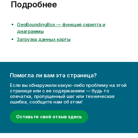
Подробнее
е
к
п
о
GeoBoundingBox — функция скриптa и
д
диаграммы
с
Загрузка данных карты
к
а
з
к
е
Помогла ли вам эта страница?
Если вы обнаружили какую-либо проблему на этой
странице или с ее содержанием — будь то
опечатка, пропущенный шаг или техническая
ошибка, сообщите нам об этом!
Оставьте свой отзыв здесь