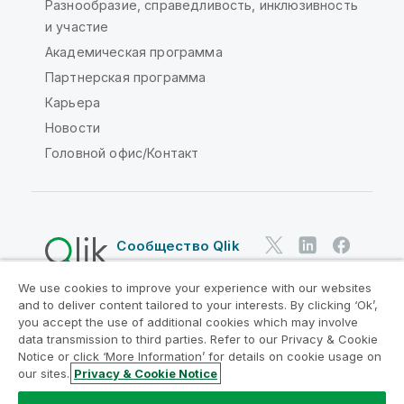
Разнообразие, справедливость, инклюзивность
и участие
Академическая программа
Партнерская программа
Карьера
Новости
Головной офис/Контакт
Сообщество Qlik
We use cookies to improve your experience with our websites
Юридические соглашения
and to deliver content tailored to your interests. By clicking ‘Ok’,
Условия использования продуктов
you accept the use of additional cookies which may involve
data transmission to third parties. Refer to our Privacy & Cookie
Legal Policies
Юридические положения
Notice or click ‘More Information’ for details on cookie usage on
Условия использования
Товарные знаки
our sites.
Privacy & Cookie Notice
Do Not Share My Info