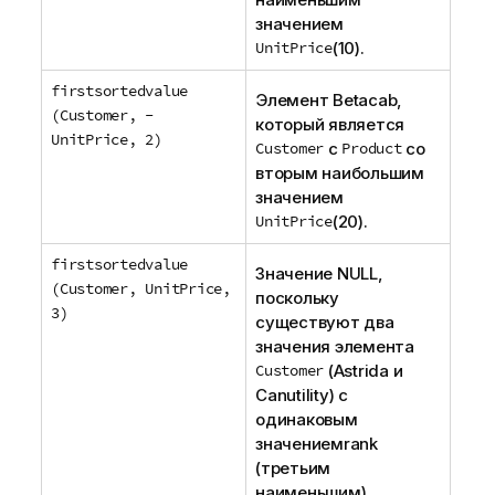
значением
UnitPrice
(10).
firstsortedvalue
Элемент
Betacab
,
(Customer, -
который является
UnitPrice, 2)
Customer
с
Product
со
вторым наибольшим
значением
UnitPrice
(20).
firstsortedvalue
Значение
NULL
,
(Customer, UnitPrice,
поскольку
3)
существуют два
значения элемента
Customer
(
Astrida
и
Canutility
) с
одинаковым
значением
rank
(третьим
наименьшим)