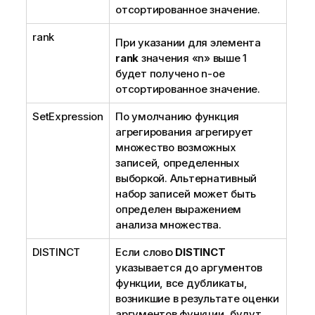
отсортированное значение.
rank
При указании для элемента
rank
значения «n» выше 1
будет получено n-ое
отсортированное значение.
SetExpression
По умолчанию функция
агрегирования агрегирует
множество возможных
записей, определенных
выборкой. Альтернативный
набор записей может быть
определен выражением
анализа множества.
DISTINCT
Если слово
DISTINCT
указывается до аргументов
функции, все дубликаты,
возникшие в результате оценки
аргументов функции, будут