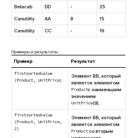
Betacab
DD
-
25
Canutility
AA
8
15
Canutility
CC
-
19
Примеры и результаты
Пример
Результат
firstsortedvalue
Элемент
BB
, который
(Product, UnitPrice)
является элементом
Product
с наименьшим
значением
UnitPrice
(9).
firstsortedvalue
Элемент
BB
, который
(Product, UnitPrice,
является элементом
2)
Product
со вторым
наименьшим