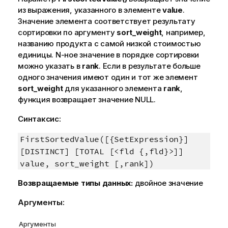
из выражения, указанного в элементе
value
.
Значение элемента соответствует результату
сортировки по аргументу
sort_weight
, например,
названию продукта с самой низкой стоимостью
единицы. N-ное значение в порядке сортировки
можно указать в
rank
. Если в результате больше
одного значения имеют один и тот же элемент
sort_weight
для указанного элемента
rank
,
функция возвращает значение
NULL
.
Синтаксис:
FirstSortedValue([{SetExpression}]
[DISTINCT] [TOTAL [<fld {,fld}>]]
value, sort_weight [,rank])
Возвращаемые типы данных:
двойное значение
Аргументы:
Аргументы