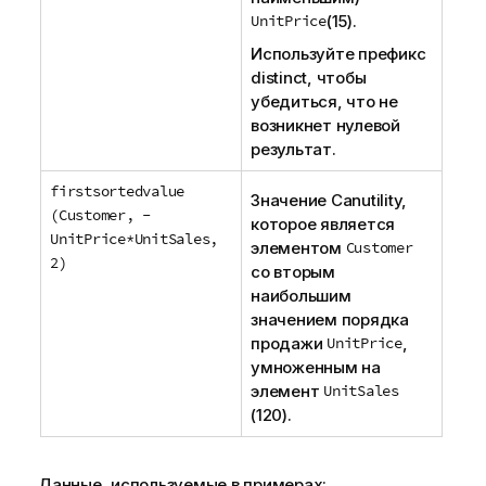
UnitPrice
(15).
Используйте префикс
distinct
, чтобы
убедиться, что не
возникнет нулевой
результат.
firstsortedvalue
Значение
Canutility
,
(Customer, -
которое является
UnitPrice*UnitSales,
элементом
Customer
2)
со вторым
наибольшим
значением порядка
продажи
UnitPrice
,
умноженным на
элемент
UnitSales
(120).
Данные, используемые в примерах: