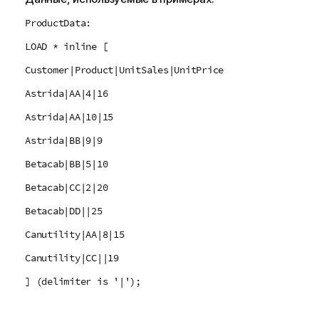
ProductData:
LOAD * inline [
Customer|Product|UnitSales|UnitPrice
Astrida|AA|4|16
Astrida|AA|10|15
Astrida|BB|9|9
Betacab|BB|5|10
Betacab|CC|2|20
Betacab|DD||25
Canutility|AA|8|15
Canutility|CC||19
] (delimiter is '|');