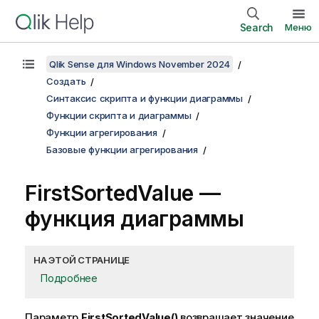
Search
Меню
Qlik Sense для Windows November 2024
Создать
Синтаксис скрипта и функции диаграммы
Функции скрипта и диаграммы
Функции агрегирования
Базовые функции агрегирования
FirstSortedValue
—
функция диаграммы
НА ЭТОЙ СТРАНИЦЕ
Подробнее
Параметр
FirstSortedValue()
возвращает значение