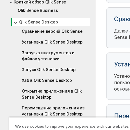
Краткий обзор Qlik Sense
Qlik Sense Business
Срав
Qlik Sense Desktop
Далее
Сравнение версий Qlik Sense
Sense 
Установка Qlik Sense Desktop
Загрузка инструментов и
файлов установки
Устан
Запуск Qlik Sense Desktop
Устан
Хаб в Qlik Sense Desktop
пользо
основн
Открытие приложения в Qlik
Sense Desktop
Перемещение приложения из
установки Qlik Sense Desktop
Пере
Desk
Поиск и устранение
We use cookies to improve your experience with our websites