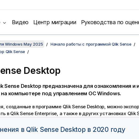
е
Видео
Центр миграции
Руководства по оцен
для Windows May 2025
Начало работы с программой Qlik Sense
р Qlik Sense
Sense Desktop
ik Sense Desktop
предназначена для ознакомления и 
на компьютере под управлением ОС Windows.
я, созданные в программе
Qlik Sense Desktop
, можно экспо
ать в
Qlik Sense Enterprise
, а также в других установках
Qlik 
нения в
Qlik Sense Desktop
в 2020 году