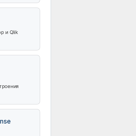
op
и
Qlik
троения
nse