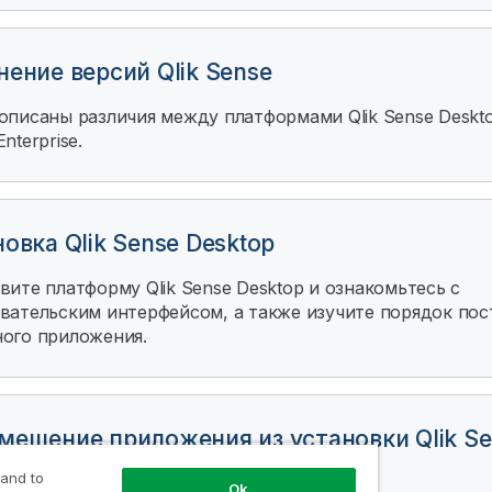
нение версий Qlik Sense
 описаны различия между платформами
Qlik Sense Deskt
Enterprise
.
овка Qlik Sense Desktop
овите платформу
Qlik Sense Desktop
и ознакомьтесь с
вательским интерфейсом, а также изучите порядок пос
ого приложения.
мещение приложения из установки Qlik Se
top
 and to
Ok