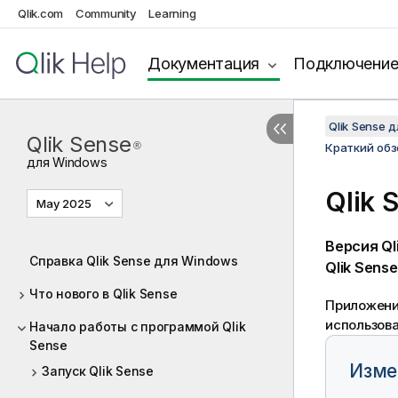
Qlik.com
Community
Learning
Документация
Подключени
Qlik Sense 
Qlik Sense
®
Краткий обзо
для
Windows
Qlik 
May 2025
Версия
Ql
Справка Qlik Sense для Windows
Qlik Sense
Что нового в Qlik Sense
Приложени
использов
Начало работы с программой Qlik
Sense
Изме
Запуск Qlik Sense