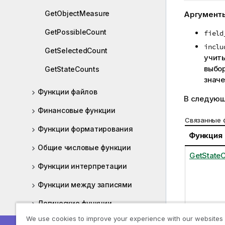
GetObjectMeasure
Аргумент
GetPossibleCount
field
inclu
GetSelectedCount
учиты
выбор
GetStateCounts
значе
Функции файлов
В следующ
Финансовые функции
Связанные 
Функции форматирования
Функция
Общие числовые функции
GetState
Функции интерпретации
Функции между записями
Логические функции
We use cookies to improve your experience with our websites
Функции сопоставления