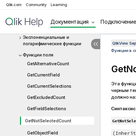
Функции счетчика
Qlik.com
Community
Learning
Функции даты и времени
Документация
Подключени
Функции документа
Экспоненциальные и
QlikView Se
логарифмические функции
Функции в 
Функции поля
GetAlternativeCount
GetNo
GetCurrentField
Эта функц
GetCurrentSelections
черным те
должно на
GetExcludedCount
Синтаксис
GetFieldSelections
GetNotSelectedCount
GetNotSele
(Inherit
GetObjectField