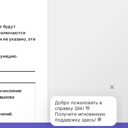
е будут
исключаются
 не указано, эти
функцию.
ычисление
вызова
чений.