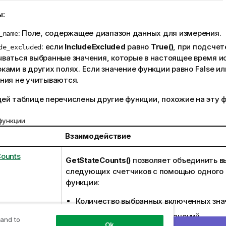
ы:
: Поле, содержащее диапазон данных для измерения.
_name
: если
IncludeExcluded
равно
True()
, при подсчет
de_excluded
ваться выбранные значения, которые в настоящее время 
ками в других полях. Если значение функции равно
False
или
ния не учитываются.
ей таблице перечислены другие функции, похожие на эту 
функции
Взаимодействие
Counts
GetStateCounts()
позволяет объединить в
следующих счетчиков с помощью одного 
функции:
Количество выбранных включенных зна
Количество возможных значений.
 and to
Ok