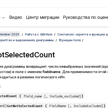
е
Видео
Центр миграции
Руководства по оцен
ptember 2025
Работа с QlikView
Синтаксис скрипта и функции 
скриптах и выражениях диаграммы
Функции поля
tSelectedCount
ия диаграммы возвращает число невыбранных значений (кр
кстом) в поле с именем
fieldname
. Для применимости этой
ходиться в режиме логического «И».
:
(
)
ctedCount
field_name [, include_excluded]
ed)
(
)
GetNotSelectedCount
FieldName [, IncludeExcluded]