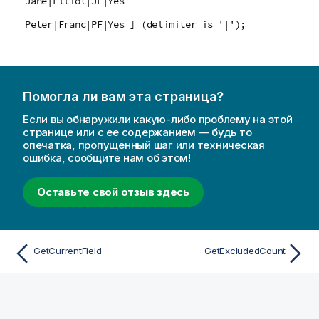
Jane|Elliot|JE|Yes
Peter|Franc|PF|Yes ] (delimiter is '|');
Помогла ли вам эта страница?
Если вы обнаружили какую-либо проблему на этой
странице или с ее содержанием — будь то
опечатка, пропущенный шаг или техническая
ошибка, сообщите нам об этом!
Оставьте свой отзыв здесь
GetCurrentField
GetExcludedCount