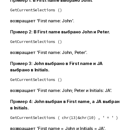
Пример 1:
В
First name
выбрано
John
.
GetCurrentSelections ()
возвращает
'First name: John'
.
Пример 2:
В
First name
выбрано
John
и
Peter
.
GetCurrentSelections ()
возвращает
'First name: John, Peter'
.
Пример 3:
John
выбрано в
First name
и
JA
выбрано в
Initials
.
GetCurrentSelections ()
возвращает
'First name: John; Peter
и
Initials: JA'
.
Пример 4:
John
выбран в
First name
, а
JA
выбран
в
Initials
.
GetCurrentSelections ( chr(13)&chr(10) , ' = ' )
возвращает
'First name = John
и
Initials = JA'
.