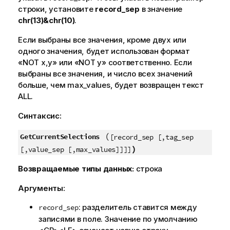
строки, установите
record_sep
в значение
chr(13)&chr(10)
.
Если выбраны все значения, кроме двух или
одного значения, будет использован формат
«
NOT x,y
» или «
NOT y
» соответственно. Если
выбраны все значения, и число всех значений
больше, чем
max_values
, будет возвращен текст
ALL
.
Синтаксис:
(
GetCurrentSelections
[record_sep [,tag_sep
)
[,value_sep [,max_values]]]]
Возвращаемые типы данных:
строка
Аргументы:
: разделитель ставится между
record_sep
записями в поле. Значение по умолчанию