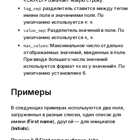
<CR><LF>
означает новую строку.
: разделитель ставится между тегом
tag_sep
имени поля и значениями поля. По
умолчанию используется «: ».
: Разделитель значений в поле. По
value_sep
умолчанию используется «, ».
: Максимальное число отдельно
max_values
отображаемых значений, введенных в поле.
При вводе большого числа значений
используется формат «x из y значений». По
умолчанию установлено 6.
Примеры
В следующих примерах используются два поля,
загруженных в разные списки, один список для
имени (
First name
), другой — для инициалов
(
Initials
).