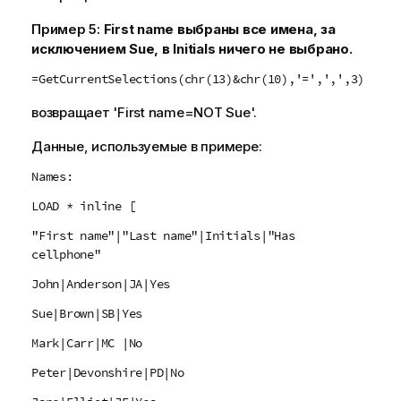
Пример 5:
First name
выбраны все имена, за
исключением
Sue
, в
Initials
ничего не выбрано.
=GetCurrentSelections(chr(13)&chr(10),'=',',',3)
возвращает
'First name=NOT Sue'
.
Данные, используемые в примере:
Names:
LOAD * inline [
"First name"|"Last name"|Initials|"Has
cellphone"
John|Anderson|JA|Yes
Sue|Brown|SB|Yes
Mark|Carr|MC |No
Peter|Devonshire|PD|No