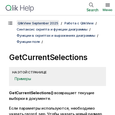
Search
Меню
QlikView September 2025
Работа с QlikView
Синтаксис скрипта и функции диаграммы
Функции в скриптах и выражениях диаграммы
Функции поля
GetCurrentSelections
НА ЭТОЙ СТРАНИЦЕ
Примеры
GetCurrentSelections()
возвращает текущие
выборки в документе.
Если параметры используются, необходимо
указать
record_sep
. Чтобы указать новый размер