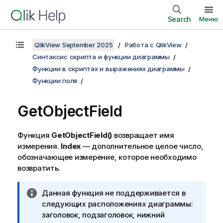
Search
Меню
QlikView September 2025
Работа с QlikView
Синтаксис скрипта и функции диаграммы
Функции в скриптах и выражениях диаграммы
Функции поля
GetObjectField
Функция
GetObjectField()
возвращает имя
измерения.
Index
— дополнительное целое число,
обозначающее измерение, которое необходимо
возвратить.
П
Данная функция не поддерживается в
р
следующих расположениях диаграммы:
и
заголовок, подзаголовок, нижний