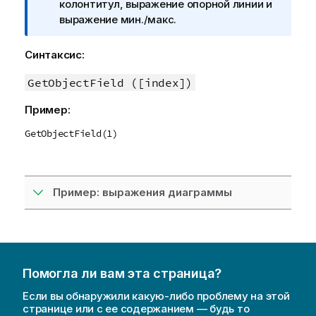
м
колонтитул, выражение опорной линии и
е
выражение мин./макс.
ч
а
Синтаксис:
н
и
GetObjectField ([index])
е
Пример:
к
и
GetObjectField(1)
н
ф
о
р
Пример: выражения диаграммы
м
а
ц
и
и
Помогла ли вам эта страница?
Если вы обнаружили какую-либо проблему на этой
странице или с ее содержанием — будь то