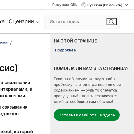
Ресурсы Qlik
Русский (Изменить)
ке
Сценарии
НА ЭТОЙ СТРАНИЦЕ
аммы
Подробнее
сис)
ПОМОГЛА ЛИ ВАМ ЭТА СТРАНИЦА?
Если вы обнаружили какую-либо
иц связывания
проблему на этой странице или с ее
интервалами, а
содержанием — будь то опечатка,
ми ключами.
пропущенный шаг или техническая
ошибка, сообщите нам об этом!
я связывания
медленно
Оставьте свой отзыв здесь
elect
, который