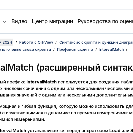
е
Видео
Центр миграции
Руководства по оцен
y 2024
Работа с QlikView
Синтаксис скрипта и функции диагр
и ключевые слова скрипта
Префиксы скрипта
IntervalMatch
valMatch
(расширенный синтак
ый префикс
IntervalMatch
используется для создания табл
х числовых значений с одним или несколькими числовыми 
зывания значений с одним или несколькими дополнительны
мощная и гибкая функция, которую можно использовать дл
й с изменяющимися в динамике по времени измерениями: 
мися измерениями.
ntervalMatch
устанавливается перед оператором
Load
или
S