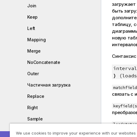
загружает
Join
быть загр
Keep
дополните
таблицу, 
Left
диаграммы.
новую таб
Mapping
интервалов
Merge
Синтаксис
NoConcatenate
interval
Outer
)
(loads
Частичная загрузка
matchfield
связать с 
Replace
keyfield(s
Right
преобразо
Sample
loadstatem
Semantic
поля соде
We use cookies to improve your experience with our websites