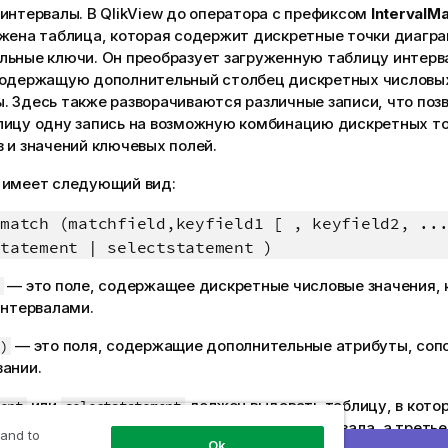
 интервалы. В
QlikView
до оператора с префиксом
IntervalM
ужена таблица, которая содержит дискретные точки диагр
льные ключи. Он преобразует загруженную таблицу интерва
содержащую дополнительный столбец дискретных числовы
 Здесь также разворачиваются различные записи, что поз
лицу одну запись на возможную комбинацию дискретных т
 и значений ключевых полей.
 имеет следующий вид:
match (
matchfield,keyfield1 [ , keyfield2, ..
tatement | selectstatement )
— это поле, содержащее дискретные числовые значения, 
интервалами.
— это поля, содержащие дополнительные атрибуты, соп
)
вании.
или
должен выдавать таблицу, в кото
ent
selectstatement
ржат верхний и нижний предел каждого интервала, а треть
 and to
Ok