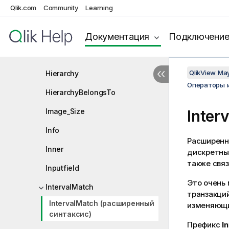
Qlik.com
Community
Learning
Crosstable
First
Документация
Подключени
Generic
QlikView Ma
Hierarchy
Операторы 
HierarchyBelongsTo
Image_Size
Inter
Info
Расширенн
Inner
дискретны
также свя
Inputfield
Это очень 
IntervalMatch
транзакци
IntervalMatch (расширенный
изменяющи
синтаксис)
Префикс
I