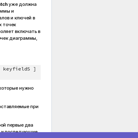
atch
уже должна
аммы и
лов и ключей в
х точек
воляет включать в
очек диаграммы,
. keyfield5 ]
которые нужно
оставляемые при
рой первые два
е и последующие