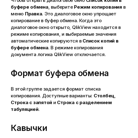
Чтобы открыть диалоговое окно
Список копий в
буфере обмена
, выберите
Режим копирования
в
меню
Правка
. Это диалоговое окно упрощает
копирование в буфер обмена. Когда это
диалоговое окно открыто, QlikView находится в
режиме копирования, и выбираемые значения
автоматические копируются в
Список копий в
буфере обмена
. В режиме копирования
документа логика QlikView отключается.
Формат буфера обмена
В этой группе задается формат списка
копирования. Доступные варианты:
Столбец
,
Строка с запятой
и
Строка с разделением
табуляцией
.
Кавычки