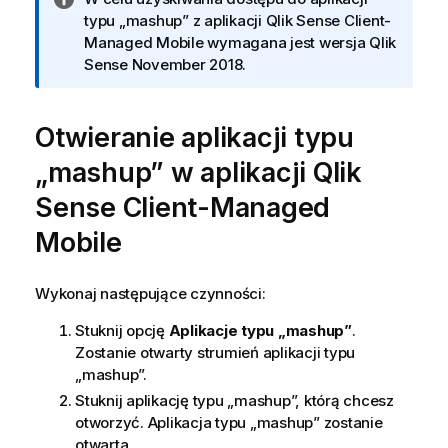
n
typu „mashup” z aplikacji
Qlik Sense Client-
f
Managed Mobile
wymagana jest wersja
Qlik
o
Sense
November 2018.
r
m
Otwieranie aplikacji typu
a
c
„mashup” w aplikacji
Qlik
j
a
Sense Client-Managed
Mobile
Wykonaj następujące czynności:
Stuknij opcję
Aplikacje typu „mashup”
.
Zostanie otwarty strumień aplikacji typu
„mashup”.
Stuknij aplikację typu „mashup”, którą chcesz
otworzyć. Aplikacja typu „mashup” zostanie
otwarta.