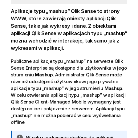
Aplikacje typu „mashup”
Qlik Sense
to strony
WWW, które zawierają obiekty aplikacji
Qlik
Sense
, takie jak wykresy i dane. Z obiektami
aplikacji
Qlik Sense
w aplikacjach typu „mashup”
można wchodzić w interakcje, tak samo jak z
wykresami w aplikacji.
Publiczne aplikacje typu „mashup” na serwerze
Qlik
Sense Enterprise
są dostępne dla użytkownika w jego
strumieniu
Mashup
. Administrator
Qlik Sense
może
również udostępnić użytkownikowi jego prywatne
aplikacje typu „mashup” w jego strumieniu
Mashup
.
W celu otwierania aplikacji typu „mashup” w aplikacji
Qlik Sense Client-Managed Mobile
wymagany jest
dostęp online i połączenie z serwerem. Aplikacji typu
„mashup” nie można pobierać w celu wyświetlania
offline.
I
W celu uzyskiwania dostępu do aplikacji