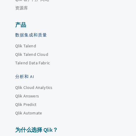
资源库
产品
数据集成和质量
Qlik Talend
Qlik Talend Cloud
Talend Data Fabric
分析和 AI
Qlik Cloud Analytics
Qlik Answers
Qlik Predict
Qlik Automate
为什么选择 Qlik？