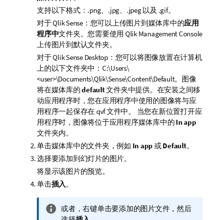
支持以下格式：.
png
、.
jpg
、.
jpeg
以及 .
gif
。
对于
Qlik Sense
：您可以上传图片到媒体库中的
应用
程序中
文件夹。您需要使用
Qlik Management Console
上传图片到默认文件夹。
对于
Qlik Sense Desktop
：您可以将图像放置在计算机
上的以下文件夹中：
C:\Users\
<user>\Documents\Qlik\Sense\Content\Default
。图像
将在媒体库的
default
文件夹中提供。在安装之间移
动应用程序时，您在应用程序中使用的图像将与应
用程序一起保存在 qvf 文件中。 当您在新位置打开应
用程序时，图像将位于应用程序媒体库中的
In app
文件夹内。
单击媒体库中的文件夹，例如
In app
或
Default
。
选择要添加到幻灯片的图片。
将显示该图片的预览。
单击
插入
。
信
或者，右键单击要添加的图片文件，然后
息
选择
插入
。