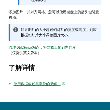
注
释
添加图片，并对齐网格。您可以使用键盘上的箭头键随意
移动。
信
如果图片的大小超过幻灯片的宽度或高度，则应
息
根据幻灯片大小调整图片大小。
注
释
管理 Qlik Sense 站点：将对象上传到内容库
（仅提供英文版本）
了解详情
使用数据叙述共享您的见解。