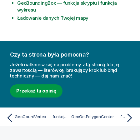
GeoBoundingBox — funkcja skryptu i funkcja
wykresu
Ładowanie danych Twojej mapy
Czy ta strona była pomocna?
Jeżeli natkniesz się na problemy z tą stroną lub jej
zawartością — literówkę, brakujący krok lub błąd
techniczny — daj nam znać!
Przekaż tu opinię
GeoCountVertex — funkcja skryptu i funkcja wykresu
GeoGetPolygonCenter — funkcja skryptu i funkcja wykresu