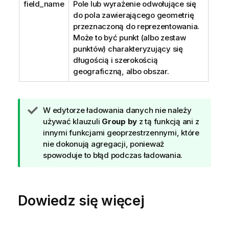
field_name
Pole lub wyrażenie odwołujące się
do pola zawierającego geometrię
przeznaczoną do reprezentowania.
Może to być punkt (albo zestaw
punktów) charakteryzujący się
długością i szerokością
geograficzną, albo obszar.
W
W edytorze ładowania danych nie należy
s
używać klauzuli
Group by
z tą funkcją ani z
k
innymi funkcjami geoprzestrzennymi, które
a
nie dokonują agregacji, ponieważ
z
spowoduje to błąd podczas ładowania.
ó
w
k
Dowiedz się więcej
a