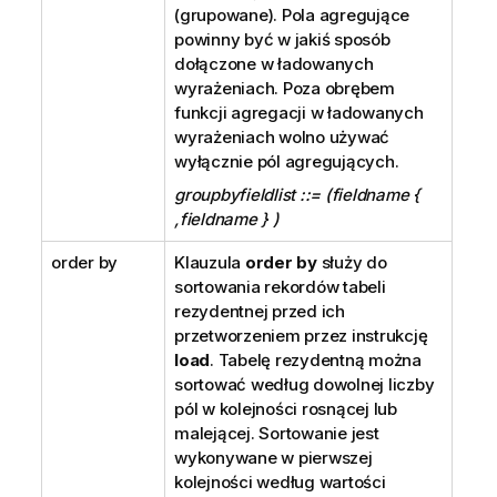
(grupowane). Pola agregujące
powinny być w jakiś sposób
dołączone w ładowanych
wyrażeniach. Poza obrębem
funkcji agregacji w ładowanych
wyrażeniach wolno używać
wyłącznie pól agregujących.
groupbyfieldlist ::= (fieldname {
,fieldname } )
order by
Klauzula
order by
służy do
sortowania rekordów tabeli
rezydentnej przed ich
przetworzeniem przez instrukcję
load
. Tabelę rezydentną można
sortować według dowolnej liczby
pól w kolejności rosnącej lub
malejącej. Sortowanie jest
wykonywane w pierwszej
kolejności według wartości