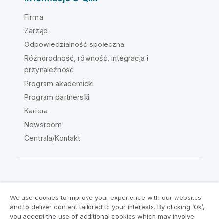
Firma
Zarząd
Odpowiedzialność społeczna
Różnorodność, równość, integracja i
przynależność
Program akademicki
Program partnerski
Kariera
Newsroom
Centrala/Kontakt
Społeczność Qlik
We use cookies to improve your experience with our websites
and to deliver content tailored to your interests. By clicking ‘Ok’,
Umowy prawne
Warunki produktu
you accept the use of additional cookies which may involve