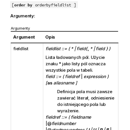
[
]
order by
orderbyfieldlist
Argumenty:
Argumenty
Argument
Opis
fieldlist
fieldlist ::= ( * | field{
,
* | field } )
Lista ładowanych pól. Użycie
znaku
*
jako listy pól oznacza
wszystkie pola w tabeli.
field ::= ( fieldref
|
expression )
[
as
aliasname ]
Definicja pola musi zawsze
zawierać literał, odniesienie
do istniejącego pola lub
wyrażenie.
fieldref ::= ( fieldname
|@
fieldnumber
|@
startpos:endpos [
I
|
U
|
R
|
B
|