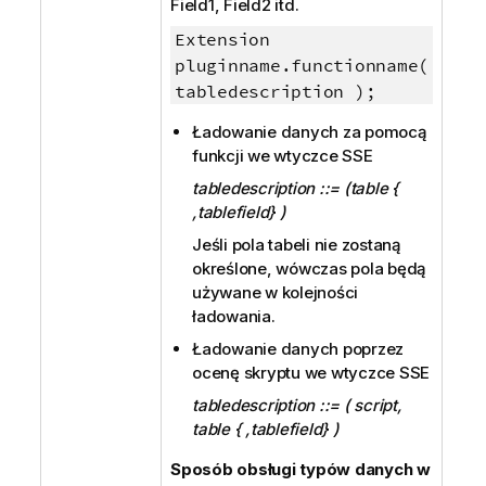
Field1, Field2
itd.
Extension
pluginname.functionname(
tabledescription );
Ładowanie danych za pomocą
funkcji we wtyczce SSE
tabledescription ::= (table {
,tablefield} )
Jeśli pola tabeli nie zostaną
określone, wówczas pola będą
używane w kolejności
ładowania.
Ładowanie danych poprzez
ocenę skryptu we wtyczce SSE
tabledescription ::= ( script,
table { ,tablefield} )
Sposób obsługi typów danych w