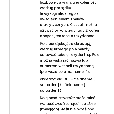
liczbowej, a w drugiej kolejności
według porządku
leksykograficznego z
uwzględnieniem znaków
diakrytycznych. Klauzuli można
używać tylko wtedy, gdy źródłem
danych jest tabela rezydentna.
Pola porządkujące określają,
według którego pola należy
sortować tabelę rezydentną. Pole
można wskazać nazwą lub
numerem w tabeli rezydentnej
(pierwsze pole ma numer 1).
orderbyfieldlist ::= fieldname [
sortorder ] { , fieldname [
sortorder ] }
Kolejność
sortorder
może mieć
wartość
asc
(rosnąco) lub
desc
(malejąco). Jeśli nie określono