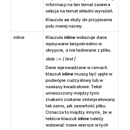
informacji na ten temat zawiera
sekcja na temat składni wyrażeń.
Klauzula
as
służy do przypisania
polu nowej nazwy.
inline
Klauzula
inline
wskazuje dane
wpisywane bezpośrednio w
skrypcie, a nie ładowane z pliku.
data ::= [ text ]
Dane wprowadzane w ramach
klauzuli
inline
muszą być ujęte w
podwójne cudzysłowy lub w
nawiasy kwadratowe. Tekst
umieszczony między tymi
znakami zostanie zinterpretowany
tak samo, jak zawartość pliku.
Oznacza to między innymi, że w
tekście klauzuli
inline
należy
wstawiać nowe wiersze w tych