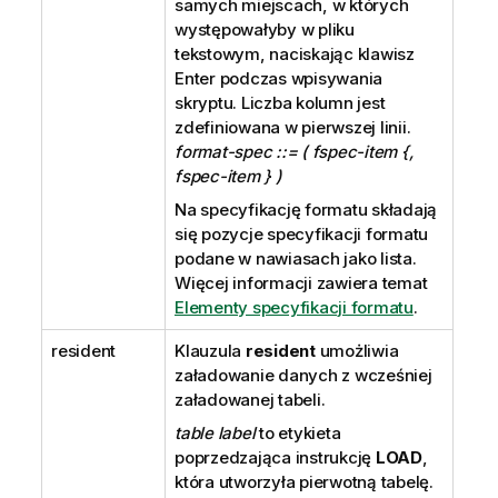
samych miejscach, w których
występowałyby w pliku
tekstowym, naciskając klawisz
Enter podczas wpisywania
skryptu. Liczba kolumn jest
zdefiniowana w pierwszej linii.
format-spec ::= ( fspec-item {,
fspec-item } )
Na specyfikację formatu składają
się pozycje specyfikacji formatu
podane w nawiasach jako lista.
Więcej informacji zawiera temat
Elementy specyfikacji formatu
.
resident
Klauzula
resident
umożliwia
załadowanie danych z wcześniej
załadowanej tabeli.
table label
to etykieta
poprzedzająca instrukcję
LOAD
,
która utworzyła pierwotną tabelę.