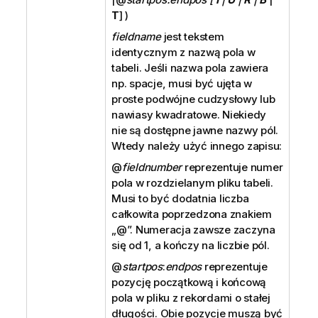
T
] )
fieldname
jest tekstem
identycznym z nazwą pola w
tabeli. Jeśli nazwa pola zawiera
np. spacje, musi być ujęta w
proste podwójne cudzysłowy lub
nawiasy kwadratowe. Niekiedy
nie są dostępne jawne nazwy pól.
Wtedy należy użyć innego zapisu:
@
fieldnumber
reprezentuje numer
pola w rozdzielanym pliku tabeli.
Musi to być dodatnia liczba
całkowita poprzedzona znakiem
„
@
”. Numeracja zawsze zaczyna
się od 1, a kończy na liczbie pól.
@
startpos
:
endpos
reprezentuje
pozycję początkową i końcową
pola w pliku z rekordami o stałej
długości. Obie pozycje muszą być