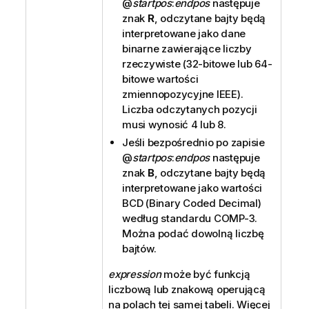
@
startpos
:
endpos
następuje
znak
R
, odczytane bajty będą
interpretowane jako dane
binarne zawierające liczby
rzeczywiste (32-bitowe lub 64-
bitowe wartości
zmiennopozycyjne IEEE).
Liczba odczytanych pozycji
musi wynosić 4 lub 8.
Jeśli bezpośrednio po zapisie
@
startpos
:
endpos
następuje
znak
B
, odczytane bajty będą
interpretowane jako wartości
BCD (Binary Coded Decimal)
według standardu COMP-3.
Można podać dowolną liczbę
bajtów.
expression
może być funkcją
liczbową lub znakową operującą
na polach tej samej tabeli. Więcej