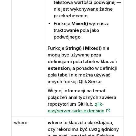
tekstowa wartości podwójnej —
nie jest wykonywane żadne
przekształcenie.
Funkcja
Mixed()
wymusza
traktowanie pola jako
podwójnego.
Funkcje
String()
i
Mixed()
nie
mogą być używane poza
definicjami pola tabeli w klauzuli
extension
, a ponadto w definicji
pola tabeli nie można używać
innych funkcji
Qlik Sense
.
Więcej informacji na temat
połączeń analitycznych zawiera
repozytorium GitHub.
qlik-
oss/server-side-extension
where
where
to klauzula określająca,
czy rekord ma być uwzględniony
w selekcji, czy też nie. Selekcja