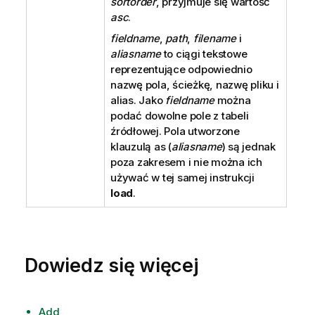
sortorder
, przyjmuje się wartość
asc
.
fieldname
,
path
,
filename
i
aliasname
to ciągi tekstowe
reprezentujące odpowiednio
nazwę pola, ścieżkę, nazwę pliku i
alias. Jako
fieldname
można
podać dowolne pole z tabeli
źródłowej. Pola utworzone
klauzulą as (
aliasname
) są jednak
poza zakresem i nie można ich
używać w tej samej instrukcji
load
.
Dowiedz się więcej
Add