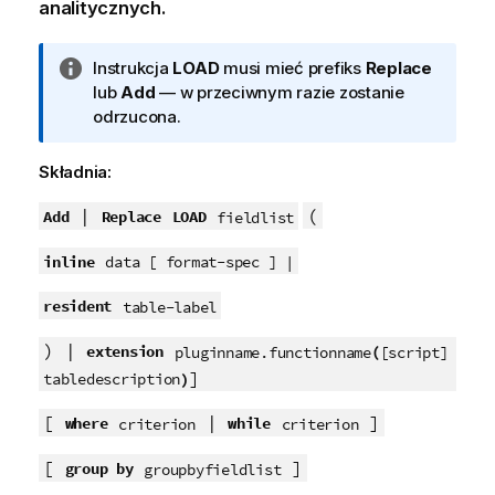
analitycznych.
I
Instrukcja
LOAD
musi mieć prefiks
Replace
n
lub
Add
— w przeciwnym razie zostanie
f
odrzucona.
o
r
Składnia:
m
a
|
(
Add
Replace
LOAD
fieldlist
c
inline
j
data [ format-spec ] |
a
resident
table-label
) |
extension
(
pluginname.functionname
[script]
]
)
tabledescription
[
|
]
where
while
criterion
criterion
[
]
group by
groupbyfieldlist