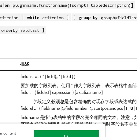
]
sion
(
)
pluginname.functionname
[script] tabledescription
|
]
[
while
group by
riterion
criterion
groupbyfieldlis
]
orderbyfieldlist
描述
fieldlist ::= ( * | field{
,
* | field } )
要加载的字段列表。使用
*
作为字段列表，表示表格中全部
field ::= ( fieldref
|
expression ) [
as
aliasname ]
字段定义必须总是包含精确的对现存字段或表达式的
fieldref ::= ( fieldname
|@
fieldnumber
|@
startpos:endpos [
I
|
U
|
fieldname
是指与表格中的字段名完全相同的文本。注意，
字段名必须使用双引号或方括号括起来。有时字段名不会
用另外的符号：
er content
Ok