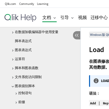
Qlik.com
Community
Learning
脚本语法和图表函数
脚本语法概述
文档
引导
视频
迁移中心
脚本语句和关键字
在数据加载编辑器中使用变量
Windows 版 Qli
脚本表达式
Load
图表表达式
运算符
在图表修
其他数据
脚本和图表函数
文件系统访问限制
信
LOA
图表级别脚本
息
注
控制语句
语法：
释
前缀
|
Add
Rep