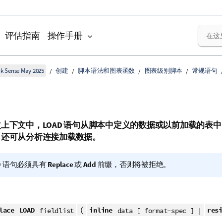
评估指南
操作手册
k Sense May 2025
创建
脚本语法和图表函数
图表级别脚本
常规语句
改上下文中，
LOAD
语句从脚本中定义的数据或以前加载的表中
。还可从分析连接加载数据。
D
语句必须具有
Replace
或
Add
前缀，否则将被拒绝。
(
lace
LOAD
inline
res
fieldlist
data [ format-spec ] |