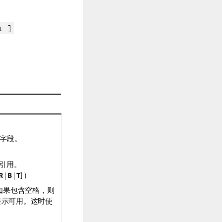
]
t
字段。
引用。
R
|
B
|
T
] )
如果包含空格，则
显示可用。这时使