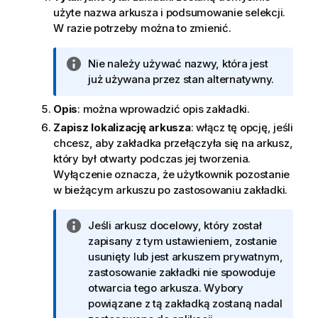
użyte nazwa arkusza i podsumowanie selekcji.
W razie potrzeby można to zmienić.
I
Nie należy używać nazwy, która jest
n
już używana przez stan alternatywny.
f
Opis
: można wprowadzić opis zakładki.
o
r
Zapisz lokalizację arkusza
: włącz tę opcję, jeśli
m
chcesz, aby zakładka przełączyła się na arkusz,
a
który był otwarty podczas jej tworzenia.
c
Wyłączenie oznacza, że użytkownik pozostanie
j
w bieżącym arkuszu po zastosowaniu zakładki.
a
I
Jeśli arkusz docelowy, który został
n
zapisany z tym ustawieniem, zostanie
f
usunięty lub jest arkuszem prywatnym,
o
zastosowanie zakładki nie spowoduje
r
otwarcia tego arkusza. Wybory
m
powiązane z tą zakładką zostaną nadal