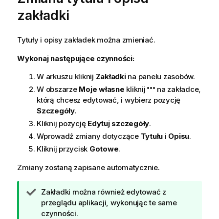
w
zakładki
k
a
Tytuły i opisy zakładek można zmieniać.
Wykonaj następujące czynności:
W arkuszu kliknij
Zakładki
na panelu zasobów.
W obszarze
Moje własne
kliknij
na zakładce,
którą chcesz edytować, i wybierz pozycję
Szczegóły
.
Kliknij pozycję
Edytuj szczegóły
.
Wprowadź zmiany dotyczące
Tytułu
i
Opisu
.
Kliknij przycisk
Gotowe
.
Zmiany zostaną zapisane automatycznie.
W
Zakładki można również edytować z
s
przeglądu aplikacji, wykonując te same
k
czynności.