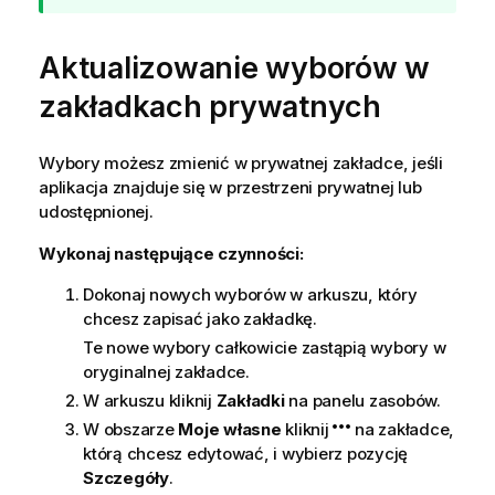
a
z
Aktualizowanie wyborów w
ó
w
zakładkach prywatnych
k
a
Wybory możesz zmienić w prywatnej zakładce, jeśli
aplikacja znajduje się w przestrzeni prywatnej lub
udostępnionej.
Wykonaj następujące czynności:
Dokonaj nowych wyborów w arkuszu, który
chcesz zapisać jako zakładkę.
Te nowe wybory całkowicie zastąpią wybory w
oryginalnej zakładce.
W arkuszu kliknij
Zakładki
na panelu zasobów.
W obszarze
Moje własne
kliknij
na zakładce,
którą chcesz edytować, i wybierz pozycję
Szczegóły
.