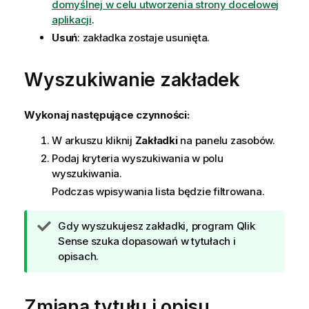
domyślnej w celu utworzenia strony docelowej
aplikacji
.
Usuń
: zakładka zostaje usunięta.
Wyszukiwanie zakładek
Wykonaj następujące czynności:
W arkuszu kliknij
Zakładki
na panelu zasobów.
Podaj kryteria wyszukiwania w polu
wyszukiwania.
Podczas wpisywania lista będzie filtrowana.
W
Gdy wyszukujesz zakładki, program
Qlik
s
Sense
szuka dopasowań w tytułach i
k
opisach.
a
z
Zmiana tytułu i opisu
ó