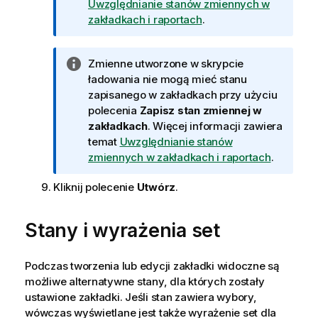
m
Uwzględnianie stanów zmiennych w
a
zakładkach i raportach
.
c
j
I
Zmienne utworzone w skrypcie
a
n
ładowania nie mogą mieć stanu
f
zapisanego w zakładkach przy użyciu
o
polecenia
Zapisz stan zmiennej w
r
zakładkach
.
Więcej informacji zawiera
m
temat
Uwzględnianie stanów
a
zmiennych w zakładkach i raportach
.
c
Kliknij polecenie
Utwórz
.
j
a
Stany i wyrażenia set
Podczas tworzenia lub edycji zakładki widoczne są
możliwe alternatywne stany, dla których zostały
ustawione zakładki. Jeśli stan zawiera wybory,
wówczas wyświetlane jest także wyrażenie set dla