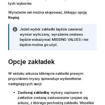
tych wyborów.
Wyrażenie set można skopiować, klikając opcję
Kopiuj
.
I
Jeżeli wybór zakładki będzie zawierać
n
wymiar wyliczany, wyrażenie zestawu
f
będzie wskazywać
MISSING VALUES
i nie
o
będzie można go użyć.
r
m
Opcje zakładek
a
c
j
W widoku arkusza kliknięcie zakładki prawym
a
przyciskiem myszy spowoduje wyświetlenie
następujących opcji:
Zastosuj zakładkę
: wybory zapisane w
zakładce zostaną zastosowane i pojawi się
arkusz, z którego pochodzą zakładki. Wszelkie