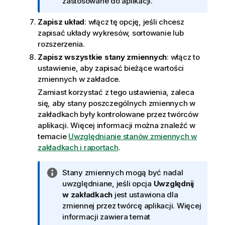
a
zastosowane do aplikacji.
c
Zapisz układ
: włącz tę opcję, jeśli chcesz
j
zapisać układy wykresów, sortowanie lub
a
rozszerzenia.
Zapisz wszystkie stany zmiennych
: włącz to
ustawienie, aby zapisać bieżące wartości
zmiennych w zakładce.
Zamiast korzystać z tego ustawienia, zaleca
się, aby stany poszczególnych zmiennych w
zakładkach były kontrolowane przez twórców
aplikacji.
Więcej informacji można znaleźć w
temacie
Uwzględnianie stanów zmiennych w
zakładkach i raportach
.
I
Stany zmiennych mogą być nadal
n
uwzględniane, jeśli opcja
Uwzględnij
f
w zakładkach
jest ustawiona dla
o
zmiennej przez twórcę aplikacji.
Więcej
r
informacji zawiera temat