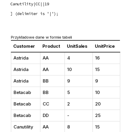
Canutility|CC||19
] (delimiter is '|');
Przykładowe dane w formie tabeli
Customer
Product
UnitSales
UnitPrice
Astrida
AA
4
16
Astrida
AA
10
15
Astrida
BB
9
9
Betacab
BB
5
10
Betacab
CC
2
20
Betacab
DD
-
25
Canutility
AA
8
15