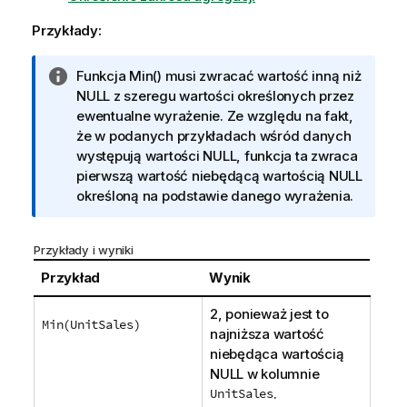
Przykłady:
I
Funkcja
Min()
musi zwracać wartość inną niż
n
NULL
z szeregu wartości określonych przez
f
ewentualne wyrażenie. Ze względu na fakt,
o
że w podanych przykładach wśród danych
r
występują wartości
NULL
, funkcja ta zwraca
m
pierwszą wartość niebędącą wartością
NULL
a
określoną na podstawie danego wyrażenia.
c
j
Przykłady i wyniki
a
Przykład
Wynik
2, ponieważ jest to
Min(UnitSales)
najniższa wartość
niebędąca wartością
NULL
w kolumnie
UnitSales
.