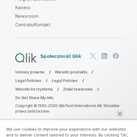
Kariera
Newsroom
Centrala/Kontakt
Społeczność Qlik
Umowy prawne
Warunki produktu
Legal Policies
Legal Policies
Warunki korzystania
Znaki towarowe
Do Not Share My Info
Copyright © 1993-2026 QlikTech International AB. Wszelkie
prawa zastrzeżone.
We use cookies to improve your experience with our websites
Dołącz do Programu Modernizacji
and to deliver content tailored to your interests. By clicking ‘Ok’,