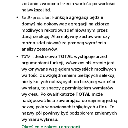
zostanie zwrócona trzecia wartość po wartości
najwyższej itd.
: Funkcja agregacji będzie
SetExpression
domyślnie dokonywać agregacji na zbiorze
możliwych rekordów zdefiniowanym przez
daną selekcję. Alternatywny zestaw wierszy
można zdefiniować za pomocą wyrażenia
analizy zestawów.
: Jeśli słowo
TOTAL
występuje przed
TOTAL
argumentami funkcji, wówczas obliczenie jest
wykonywane względem wszystkich możliwych
wartości z uwzględnieniem bieżących selekcji,
nie tylko tych należących do bieżącej wartości
wymiaru, to znaczy z pominięciem wymiarów
wykresu. Po kwalifikatorze
TOTAL
może
następować lista zawierająca co najmniej jedną
nazwę pola w nawiasach trójkątnych
<fld>
. Te
nazwy pól powinny być podzbiorem zmiennych
wymiaru wykresu.
Określenie zakresu agregacji