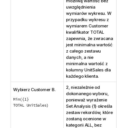
możliwą wartość bez
uwzględnienia
wymiarów wykresu. W
przypadku wykresu z
wymiarem
Customer
kwalifikator
TOTAL
zapewnia, że zwracana
jest minimalna wartość
z całego zestawu
danych, a nie
minimalna wartość z
kolumny
UnitSales
dla
każdego klienta.
2, niezależnie od
Wybierz
Customer B
.
dokonanego wyboru,
Min({1}
ponieważ wyrażenie
TOTAL UnitSales)
Set Analysis
{1} określa
zestaw rekordów, które
zostaną ocenione w
kategorii
ALL
, bez