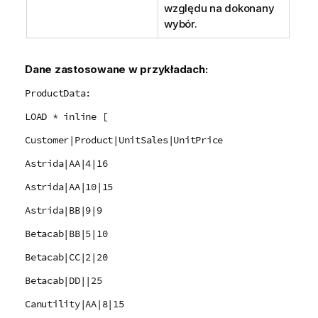
względu na dokonany
wybór.
Dane zastosowane w przykładach:
ProductData:
LOAD * inline [
Customer|Product|UnitSales|UnitPrice
Astrida|AA|4|16
Astrida|AA|10|15
Astrida|BB|9|9
Betacab|BB|5|10
Betacab|CC|2|20
Betacab|DD||25
Canutility|AA|8|15