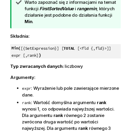
W
Warto zapoznać się z informacjami na temat
s
funkcji
FirstSortedValue
i
rangemin
, których
k
działanie jest podobne do działania funkcji
a
Min
.
z
ó
Składnia:
w
k
Min(
[{SetExpression}] [
TOTAL
[<fld {,fld}>]]
a
)
expr [,rank]
Typ zwracanych danych:
liczbowy
Argumenty:
: Wyrażenie lub pole zawierające mierzone
expr
dane.
: Wartość domyślna argumentu
rank
rank
wynosi 1, co odpowiada najwyższej wartości.
Dla argumentu
rank
równego 2 zostanie
zwrócona druga wartość po wartości
najwyższej. Dla argumentu
rank
równego 3