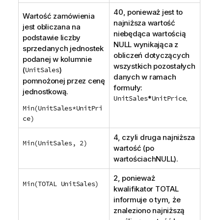
40, ponieważ jest to
Wartość zamówienia
najniższa wartość
jest obliczana na
niebędąca wartością
podstawie liczby
NULL
wynikająca z
sprzedanych jednostek
obliczeń dotyczących
podanej w kolumnie
wszystkich pozostałych
(
UnitSales
)
danych w ramach
pomnożonej przez cenę
formuły:
jednostkową.
UnitSales
*
UnitPrice
.
Min(UnitSales*UnitPri
ce)
4, czyli druga najniższa
Min(UnitSales, 2)
wartość (po
wartościach
NULL
).
2, ponieważ
Min(TOTAL UnitSales)
kwalifikator
TOTAL
informuje o tym, że
znaleziono najniższą