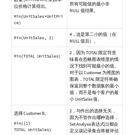
所有可能值的最小非
位价格计算得出。
NULL
值结果。
Min(UnitSales*UnitPri
ce)
4，这是第二小的值（在
Min(UnitSales, 2)
NULL
值后）。
2，因为
TOTAL
限定符意
Min(TOTAL UnitSales)
味着在忽略图表维度的情
况下找到可能最小的值。
对于以
Customer
为维度的
图表，
TOTAL
限定符将确
保返回整个数据集的最小
值，而不是每个客户的最
小
UnitSales
值。
2，与作出的选择无关，
选择
Customer B
。
因为不管作出哪种选择，
Min({1}
Set Analysis
表达式{1}都会
TOTAL UnitSales)
定义该记录集合将被评估