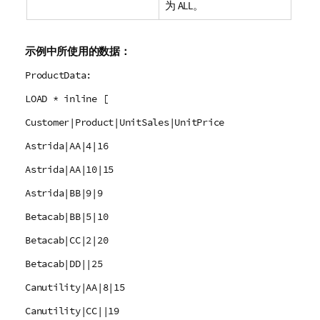
为
ALL
。
示例中所使用的数据：
ProductData:
LOAD * inline [
Customer|Product|UnitSales|UnitPrice
Astrida|AA|4|16
Astrida|AA|10|15
Astrida|BB|9|9
Betacab|BB|5|10
Betacab|CC|2|20
Betacab|DD||25
Canutility|AA|8|15
Canutility|CC||19