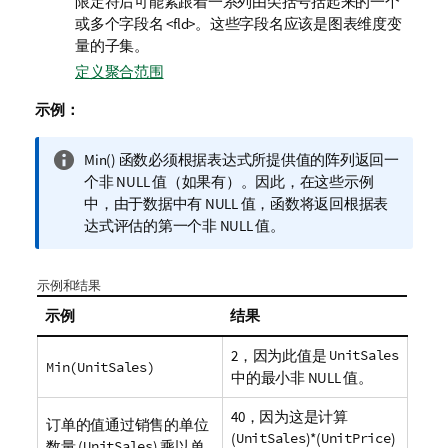
限定符后可能紧跟着一系列由尖括号括起来的一个
或多个字段名
<fld>
。这些字段名应该是图表维度变
量的子集。
定义聚合范围
示例：
信
Min()
函数必须根据表达式所提供值的阵列返回一
息
个非
NULL
值（如果有）。因此，在这些示例
注
中，由于数据中有
NULL
值，函数将返回根据表
释
达式评估的第一个非
NULL
值。
示例和结果
示例
结果
2，因为此值是
UnitSales
Min(UnitSales)
中的最小非
NULL
值。
40，因为这是计算
订单的值通过销售的单位
(
UnitSales
)*(
UnitPrice
)
数量 (
UnitSales
) 乘以单