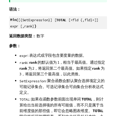
注
释
语法：
Min(
[{SetExpression}] [
TOTAL
[<fld {,fld}>]]
)
expr [,rank]
返回数据类型：
数字
参数：
: 表达式或字段包含要度量的数据。
expr
:
rank
的默认值为 1，相当于最高值。通过指定
rank
rank
为 2，将返回第二个最高值。如果指定
rank
为
3，将返回第三个最高值，以此类推。
: 聚合函数会默认聚合选择项定义的
SetExpression
可能记录集合。可选记录集合可由集合分析表达式
定义。
: 如果在函数参数前面出现单词
TOTAL
，则计
TOTAL
算给出当前选择项的所有可能值，而不只是属于当
前维度值的那些值，即它会忽略图表维度。
TOTAL