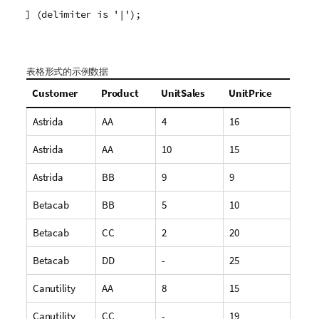
] (delimiter is '|');
表格形式的示例数据
Customer
Product
UnitSales
UnitPrice
Astrida
AA
4
16
Astrida
AA
10
15
Astrida
BB
9
9
Betacab
BB
5
10
Betacab
CC
2
20
Betacab
DD
-
25
Canutility
AA
8
15
Canutility
CC
-
19