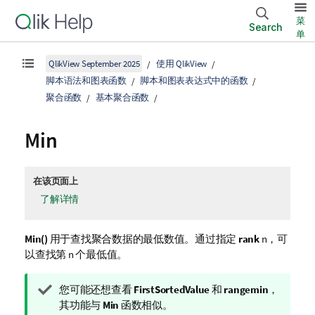
菜
Search
单
QlikView September 2025
使用 QlikView
脚本语法和图表函数
脚本和图表表达式中的函数
聚合函数
基本聚合函数
Min
在该页面上
了解详情
Min()
用于查找聚合数据的最低数值。通过指定
rank
n
，可
以查找第 n 个最低值。
提
您可能还想查看
FirstSortedValue
和
rangemin
，
示
其功能与
Min
函数相似。