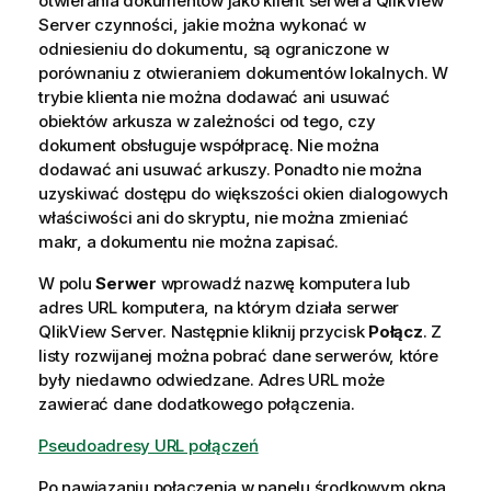
otwierania dokumentów jako klient serwera QlikView
Server czynności, jakie można wykonać w
odniesieniu do dokumentu, są ograniczone w
porównaniu z otwieraniem dokumentów lokalnych. W
trybie klienta nie można dodawać ani usuwać
obiektów arkusza w zależności od tego, czy
dokument obsługuje współpracę. Nie można
dodawać ani usuwać arkuszy. Ponadto nie można
uzyskiwać dostępu do większości okien dialogowych
właściwości ani do skryptu, nie można zmieniać
makr, a dokumentu nie można zapisać.
W polu
Serwer
wprowadź nazwę komputera lub
adres URL komputera, na którym działa serwer
QlikView Server
. Następnie kliknij przycisk
Połącz
. Z
listy rozwijanej można pobrać dane serwerów, które
były niedawno odwiedzane. Adres URL może
zawierać dane dodatkowego połączenia.
Pseudoadresy URL połączeń
Po nawiązaniu połączenia w panelu środkowym okna