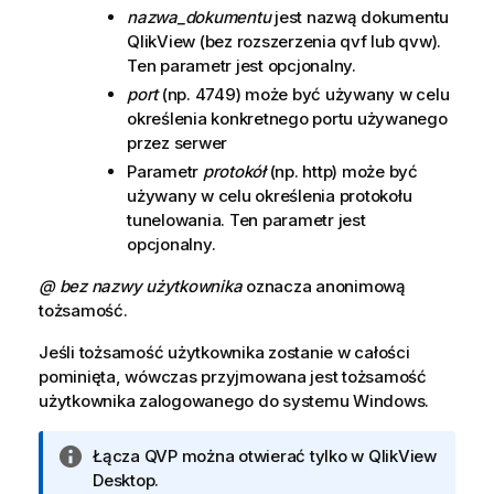
nazwa_dokumentu
jest nazwą dokumentu
QlikView (bez rozszerzenia qvf lub qvw).
Ten parametr jest opcjonalny.
port
(np. 4749) może być używany w celu
określenia konkretnego portu używanego
przez serwer
Parametr
protokół
(np. http) może być
używany w celu określenia protokołu
tunelowania. Ten parametr jest
opcjonalny.
@ bez nazwy użytkownika
oznacza anonimową
tożsamość.
Jeśli tożsamość użytkownika zostanie w całości
pominięta, wówczas przyjmowana jest tożsamość
użytkownika zalogowanego do systemu Windows.
I
Łącza QVP można otwierać tylko w
QlikView
n
Desktop
.