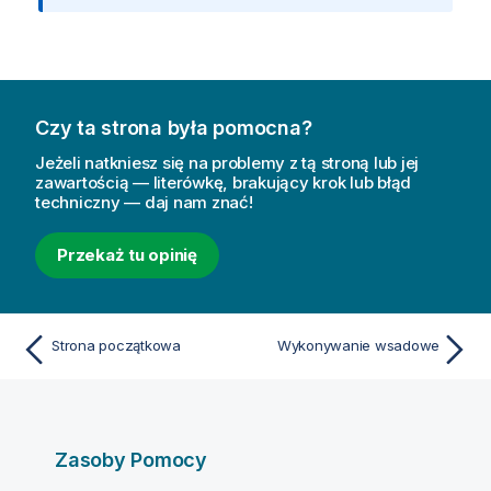
f
o
r
m
a
Czy ta strona była pomocna?
c
j
Jeżeli natkniesz się na problemy z tą stroną lub jej
a
zawartością — literówkę, brakujący krok lub błąd
techniczny — daj nam znać!
Przekaż tu opinię
Strona początkowa
Wykonywanie wsadowe
Zasoby Pomocy