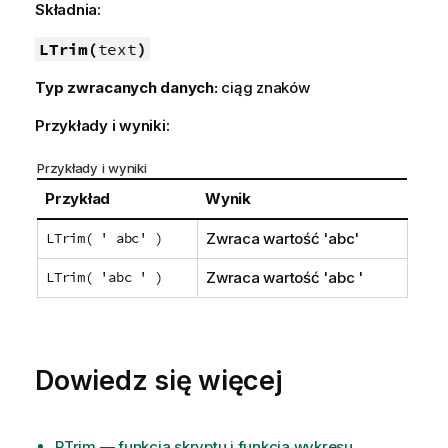
Składnia:
LTrim(
text
)
Typ zwracanych danych:
ciąg znaków
Przykłady i wyniki:
Przykłady i wyniki
Przykład
Wynik
LTrim( ' abc' )
Zwraca wartość
'abc'
LTrim( 'abc ' )
Zwraca wartość
'abc '
Dowiedz się więcej
RTrim — funkcja skryptu i funkcja wykresu