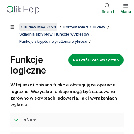
Search
Menu
QlikView May 2024
Korzystanie z QlikView
Składnia skryptów i funkcje wykresów
Funkcje skryptu i wyrażenia wykresu
Funkcje
Rozwiń/Zwiń wszystko
logiczne
W tej sekcji opisano funkcje obsługujące operacje
logiczne. Wszystkie funkcje mogą być stosowane
zarówno w skryptach ładowania, jak i wyrażeniach
wykresu.
IsNum