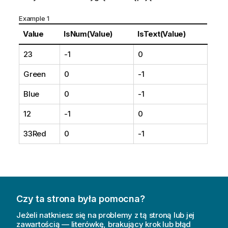
Example 1
Value
IsNum(Value)
IsText(Value)
23
-1
0
Green
0
-1
Blue
0
-1
12
-1
0
33Red
0
-1
Czy ta strona była pomocna?
Jeżeli natkniesz się na problemy z tą stroną lub jej
zawartością — literówkę, brakujący krok lub błąd