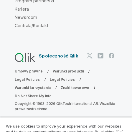
Program partnerski
Kariera
Newsroom
Centrala/Kontakt
Społeczność Qlik
Umowy prawne
Warunki produktu
Legal Policies
Legal Policies
Warunki korzystania
Znaki towarowe
Do Not Share My Info
Copyright © 1993-2026 QlikTech International AB. Wszelkie
prawa zastrzeżone.
We use cookies to improve your experience with our websites
Dołącz do Programu Modernizacji
and to deliver content tailored to your interests. By clicking ‘Ok’,