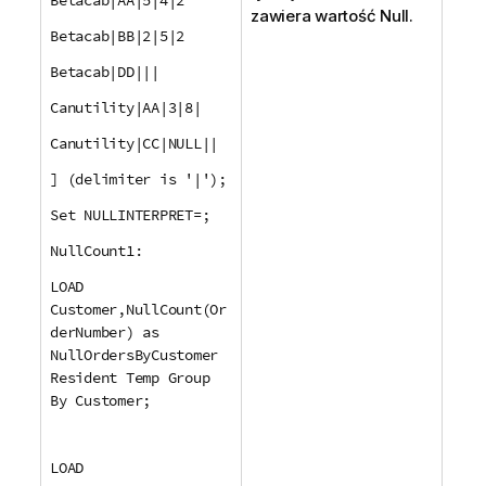
zawiera wartość Null.
Betacab|BB|2|5|2
Betacab|DD|||
Canutility|AA|3|8|
Canutility|CC|NULL||
] (delimiter is '|');
Set NULLINTERPRET=;
NullCount1:
LOAD
Customer,NullCount(Or
derNumber) as
NullOrdersByCustomer
Resident Temp Group
By Customer;
LOAD