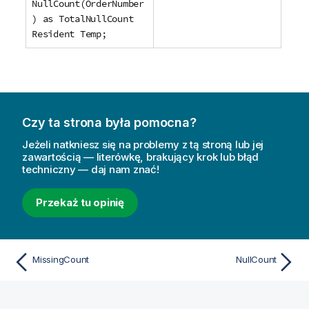
NullCount(OrderNumber
) as TotalNullCount
Resident Temp;
Czy ta strona była pomocna?
Jeżeli natkniesz się na problemy z tą stroną lub jej
zawartością — literówkę, brakujący krok lub błąd
techniczny — daj nam znać!
Przekaż tu opinię
MissingCount
NullCount