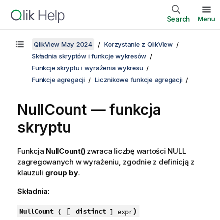
Search
Menu
QlikView May 2024
Korzystanie z QlikView
Składnia skryptów i funkcje wykresów
Funkcje skryptu i wyrażenia wykresu
Funkcje agregacji
Licznikowe funkcje agregacji
NullCount — funkcja
skryptu
Funkcja
NullCount()
zwraca liczbę wartości
NULL
zagregowanych w wyrażeniu, zgodnie z definicją z
klauzuli
group by
.
Składnia:
[
)
NullCount (
distinct
] expr