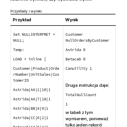
Przykłady i wyniki
Przykład
Wynik
Set NULLINTERPRET =
Customer
NULL;
NullOrdersByCustomer
Temp:
Astrida 0
LOAD * inline [
Betacab 0
Customer|Product|Orde
Canutility 1
rNumber|UnitSales|Cus
tomerID
Druga instrukcja daje:
Astrida|AA|1|10|1
TotalNullCount
Astrida|AA|7|18|1
1
Astrida|BB|4|9|1
w tabeli z tym
Astrida|CC|6|2|1
wymiarem, ponieważ
tylko jeden rekord
Betacab|AA|5|4|2