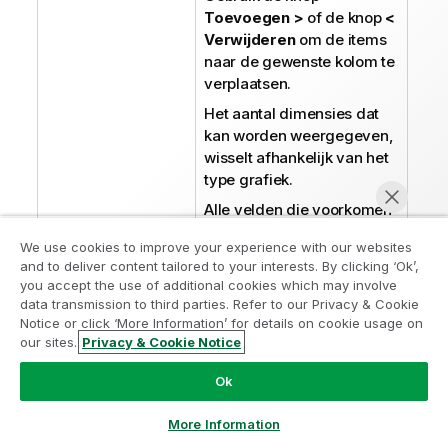
Toevoegen >
of de knop
<
Verwijderen
om de items
naar de gewenste kolom te
verplaatsen.
Het aantal dimensies dat
kan worden weergegeven,
wisselt afhankelijk van het
type grafiek.
Alle velden die voorkomen
in meer dan één interne
We use cookies to improve your experience with our websites
tabel worden
and to deliver content tailored to your interests. By clicking ‘Ok’,
voorafgegaan door een
Neem deel aan het Analytics
you accept the use of additional cookies which may involve
sleutelsymbool. In cirkel-,
data transmission to third parties. Refer to our Privacy & Cookie
Modernization Program
lijn- en spreidingsgrafieken
Notice or click ‘More Information’ for details on cookie usage on
kunnen niet meer dan twee
our sites.
Privacy & Cookie Notice
Moderniseer zonder uw waardevolle QlikView-apps op
Nu chatten
dimensies worden
het spel te zetten met het Analytics Modernization
Ok
weergegeven. In
Program.
Klik hier
voor meer informatie of om contact op
staafgrafieken kunnen tot
te nemen:
ampquestions@qlik.com
More Information
drie dimensies worden