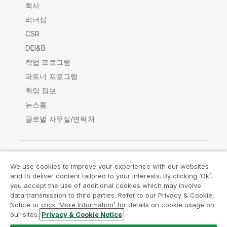
회사
리더십
CSR
DEI&B
학업 프로그램
파트너 프로그램
취업 정보
뉴스룸
글로벌 사무실/연락처
We use cookies to improve your experience with our websites
Qlik Community
and to deliver content tailored to your interests. By clicking ‘Ok’,
you accept the use of additional cookies which may involve
data transmission to third parties. Refer to our Privacy & Cookie
법적 계약
제품 약관
Legal Policies
Notice or click ‘More Information’ for details on cookie usage on
Legal Policies
사용 약관
상표
our sites.
Privacy & Cookie Notice
Do Not Share My Info