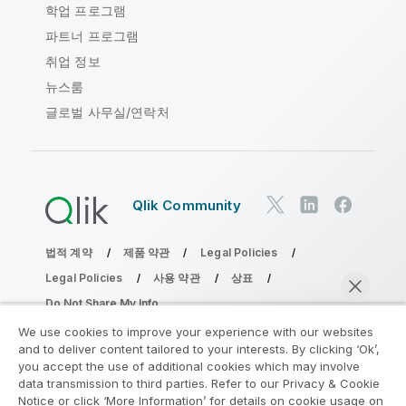
학업 프로그램
파트너 프로그램
취업 정보
뉴스룸
글로벌 사무실/연락처
Qlik Community
법적 계약
제품 약관
Legal Policies
Legal Policies
사용 약관
상표
Do Not Share My Info
Copyright © 1993-2026 QlikTech International AB. 무단 전재
We use cookies to improve your experience with our websites
및 복제를 금합니다.
and to deliver content tailored to your interests. By clicking ‘Ok’,
you accept the use of additional cookies which may involve
data transmission to third parties. Refer to our Privacy & Cookie
Notice or click ‘More Information’ for details on cookie usage on