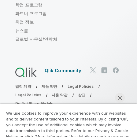
학업 프로그램
파트너 프로그램
취업 정보
뉴스룸
글로벌 사무실/연락처
Qlik Community
법적 계약
제품 약관
Legal Policies
Legal Policies
사용 약관
상표
Do Not Share My Info
Copyright © 1993-2026 QlikTech International AB. 무단 전재
We use cookies to improve your experience with our websites
및 복제를 금합니다.
and to deliver content tailored to your interests. By clicking ‘Ok’,
you accept the use of additional cookies which may involve
data transmission to third parties. Refer to our Privacy & Cookie
Notice or click ‘More Information’ for details on cookie usage on