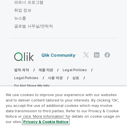
파트너 프로그램
취업 정보
뉴스룸
글로벌 사무실/연락처
Qlik Community
법적 계약
제품 약관
Legal Policies
Legal Policies
사용 약관
상표
Do Not Share My Info
Copyright © 1993-2026 QlikTech International AB. 무단 전재
We use cookies to improve your experience with our websites
및 복제를 금합니다.
and to deliver content tailored to your interests. By clicking ‘Ok’,
you accept the use of additional cookies which may involve
data transmission to third parties. Refer to our Privacy & Cookie
Notice or click ‘More Information’ for details on cookie usage on
분석 현대화 프로그램에 참여
our sites.
Privacy & Cookie Notice