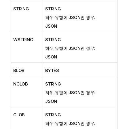
STRING
STRING
하위 유형이 JSON인 경우:
JSON
WSTRING
STRING
하위 유형이 JSON인 경우:
JSON
BLOB
BYTES
NCLOB
STRING
하위 유형이 JSON인 경우:
JSON
CLOB
STRING
하위 유형이 JSON인 경우: