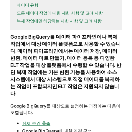
데이터 유형
모든 데이터 작업에 대한 제한 사항 및 고려 사항
복제 작업에만 해당하는 제한 사항 및 고려 사항
Google BigQuery
를 데이터 파이프라인이나 복제
작업에서 대상 데이터 플랫폼으로 사용할 수 있습니
다. 데이터 파이프라인에서는 데이터 저장, 데이터
변환, 데이터 마트 만들기, 데이터 등록 등 다양한
ELT 작업을 대상 플랫폼에서 수행할 수 있습니다. 반
면 복제 작업에는 기본 변환 기능을 사용하여 소스
시스템에서 대상 시스템으로 직접 데이터를 복제하
는 작업이 포함되지만 ELT 작업은 지원되지 않습니
다.
Google BigQuery
를 대상으로 설정하는 과정에는 다음이
포함됩니다.
전제 조건 충족
Google BigQuery에 대한 연결 구성