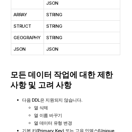
JSON
ARRAY
STRING
STRUCT
STRING
GEOGRAPHY
STRING
JSON
JSON
모든 데이터 작업에 대한 제한
사항 및 고려 사항
다음 DDL은 지원되지 않습니다.
열 삭제
열 이름 바꾸기
열 데이터 유형 변경
기본 키(Primary Key) 또는 고유 인덱스(Unique