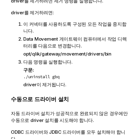
driver
를 제거하려면 제거 명령을 실행합니다.
driver
를 제거하려면:
이 커넥터를 사용하도록 구성된 모든 작업을 중지합
니다.
Data Movement
게이트웨이 컴퓨터에서 작업 디렉
터리를 다음으로 변경합니다.
opt/qlik/gateway/movement/drivers/bin
다음 명령을 실행합니다.
구문:
./uninstall
gbq
driver
이 제거됩니다.
수동으로 드라이버 설치
자동 드라이버 설치가 성공적으로 완료되지 않은 경우에만
수동으로
driver
설치를 시도해야 합니다.
ODBC 드라이버와 JDBC 드라이버를 모두 설치해야 합니
다.