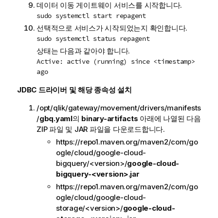
데이터 이동 게이트웨이
서비스를 시작합니다.
sudo systemctl start repagent
선택적으로 서비스가 시작되었는지 확인합니다.
sudo systemctl status repagent
상태는 다음과 같아야 합니다.
Active: active (running) since <timestamp>
ago
JDBC 드라이버 및 해당 종속성 설치
/opt/qlik/gateway/movement/drivers/manifests
/
gbq.yaml
의
binary-artifacts
아래에 나열된 다음
ZIP 파일 및 JAR 파일을 다운로드합니다.
https://repo1.maven.org/maven2/com/go
ogle/cloud/google-cloud-
bigquery/<version>/
google-cloud-
bigquery-<version>.jar
https://repo1.maven.org/maven2/com/go
ogle/cloud/google-cloud-
storage/<version>/
google-cloud-