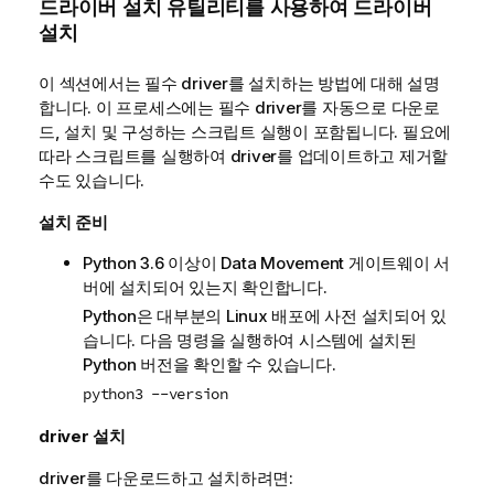
드라이버 설치 유틸리티를 사용하여 드라이버
설치
이 섹션에서는 필수
driver
를 설치하는 방법에 대해 설명
합니다. 이 프로세스에는 필수
driver
를 자동으로 다운로
드, 설치 및 구성하는 스크립트 실행이 포함됩니다. 필요에
따라 스크립트를 실행하여
driver
를 업데이트하고 제거할
수도 있습니다.
설치 준비
Python 3.6 이상이
Data Movement
게이트웨이 서
버에 설치되어 있는지 확인합니다.
Python은 대부분의 Linux 배포에 사전 설치되어 있
습니다. 다음 명령을 실행하여 시스템에 설치된
Python 버전을 확인할 수 있습니다.
python3 --version
driver
설치
driver
를
다운로드
하고 설치하려면: