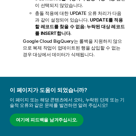
이 선택되지
않았습니다
.
충돌 적용에 대한 UPDATE 오류 처리
가 다음
과 같이 설정되어 있습니다.
UPDATE를 적용
할 레코드를 찾을 수 없음: 누락된 대상 레코드
를 INSERT합니다.
Google Cloud BigQuery는 롤백을 지원하지 않으
므로 복제 작업이 업데이트된 행을 삽입할 수 없는
경우 대상에서 데이터가 삭제됩니다.
이 페이지가 도움이 되었습니까?
이 페이지 또는 해당 콘텐츠에서 오타, 누락된 단계 또는 기
술적 오류와 같은 문제를 발견하면 알려 주십시오!
여기에 피드백을 남겨주십시오.