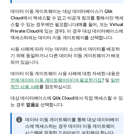
모
데이터 이동 게이트웨이
는 대상 데이터베이스가
Qlik
Cloud
에서 액세스할 수 없고 비공개 링크를 통해서만 액세
스할 수 있는 경우에만 필요합니다(예를 들어, 또는 Virtual
Private Cloud에 있는 경우). 이 경우 대상 데이터베이스에
액세스하려는
데이터 이동 게이트웨이
를 선택합니다.
사용 사례에 따라 이는 데이터 소스에서 데이터를 배포하
기 위해 동일하거나 다른
데이터 이동 게이트웨이
가 배포
되어 있습니다.
데이터 이동 게이트웨이
사용 사례에 대한 자세한 내용은
언제 데이터 이동 게이트웨이이(가) 필요한가요?
및
일반
적인 사용 사례
를 참조하십시오.
대상 데이터베이스에
Qlik Cloud
에서 직접 액세스할 수 있
는 경우
없음
을 선택합니다.
정
데이터 이동 게이트웨이
를 통해 대상 데이터베이
보
스에 액세스하는 경우
데이터 이동 게이트웨이
메
시스템에 적절한 드라이버도 설치해야 합니다.