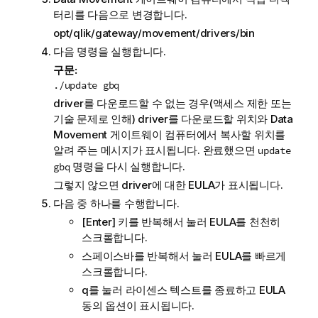
터리를 다음으로 변경합니다.
opt/qlik/gateway/movement/drivers/bin
다음 명령을 실행합니다.
구문:
./update
gbq
driver
를 다운로드할 수 없는 경우(액세스 제한 또는
기술 문제로 인해)
driver
를 다운로드할 위치와
Data
Movement
게이트웨이 컴퓨터에서 복사할 위치를
알려 주는 메시지가 표시됩니다. 완료했으면
update
명령을 다시 실행합니다.
gbq
그렇지 않으면
driver
에 대한 EULA가 표시됩니다.
다음 중 하나를 수행합니다.
[Enter] 키를 반복해서 눌러 EULA를 천천히
스크롤합니다.
스페이스바를 반복해서 눌러 EULA를 빠르게
스크롤합니다.
q를 눌러 라이센스 텍스트를 종료하고 EULA
동의 옵션이 표시됩니다.