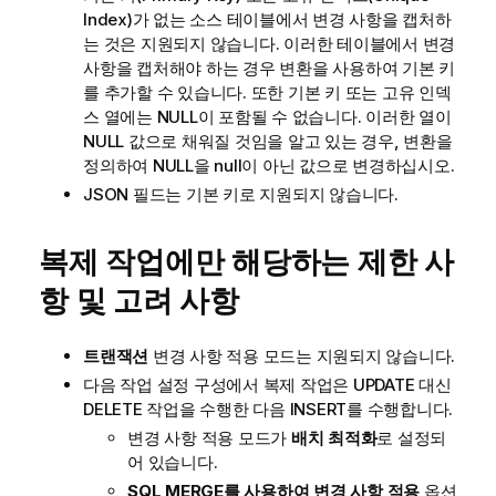
Index)가 없는 소스 테이블에서 변경 사항을 캡처하
는 것은 지원되지 않습니다. 이러한 테이블에서 변경
사항을 캡처해야 하는 경우
변환을 사용하여
기본 키
를 추가할 수 있습니다. 또한 기본 키 또는 고유 인덱
스 열에는 NULL이 포함될 수 없습니다. 이러한 열이
NULL 값으로 채워질 것임을 알고 있는 경우,
변환을
정의하여
NULL을 null이 아닌 값으로 변경하십시오.
JSON 필드는 기본 키로 지원되지 않습니다.
복제 작업에만 해당하는 제한 사
항 및 고려 사항
트랜잭션
변경 사항 적용 모드는 지원되지 않습니다.
다음 작업 설정 구성에서 복제 작업은 UPDATE 대신
DELETE 작업을 수행한 다음 INSERT를 수행합니다.
변경 사항 적용 모드가
배치 최적화
로 설정되
어 있습니다.
SQL MERGE를 사용하여 변경 사항 적용
옵션