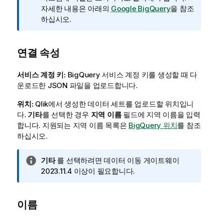
모
자세한 내용은 아래의
Google BigQuery
을 참조
하십시오.
연결 속성
서비스 계정 키:
BigQuery 서비스 계정 키를 생성할 때 다
운로드한 JSON 파일을 업로드합니다.
위치:
Qlik
에서 생성한 데이터 세트를 업로드할 위치입니
다.
기타
를 선택한 경우
지역 이름
필드에 지역 이름을 입력
합니다. 지원되는 지역 이름 목록은
BigQuery 위치
를 참조
하십시오.
정
기타
를 선택하려면
데이터 이동 게이트웨이
보
2023.11.4 이상이 필요합니다.
메
모
이름