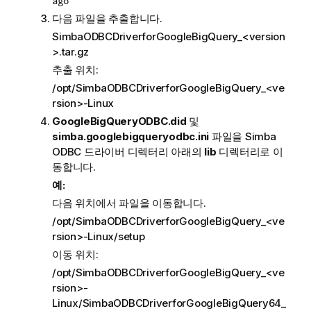
ago
다음 파일을 추출합니다.
SimbaODBCDriverforGoogleBigQuery_<version
>.tar.gz
추출 위치:
/opt/SimbaODBCDriverforGoogleBigQuery_<ve
rsion>-Linux
GoogleBigQueryODBC.did
및
simba.googlebigqueryodbc.ini
파일을 Simba
ODBC 드라이버 디렉터리 아래의
lib
디렉터리로 이
동합니다.
예:
다음 위치에서 파일을 이동합니다.
/opt/SimbaODBCDriverforGoogleBigQuery_<ve
rsion>-Linux/setup
이동 위치:
/opt/SimbaODBCDriverforGoogleBigQuery_<ve
rsion>-
Linux/SimbaODBCDriverforGoogleBigQuery64_