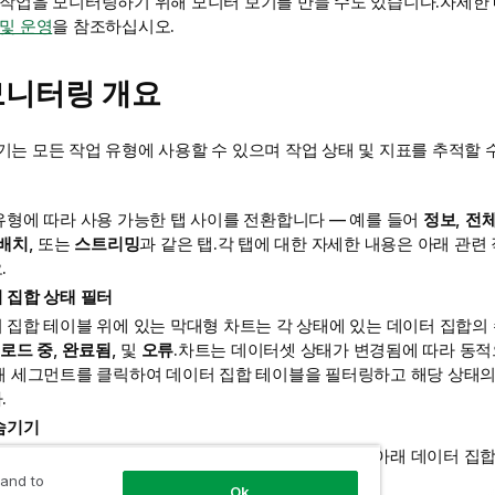
 작업을 모니터링하기 위해 모니터 보기를 만들 수도 있습니다.자세한
 및 운영
을 참조하십시오.
모니터링 개요
는 모든 작업 유형에 사용할 수 있으며 작업 상태 및 지표를 추적할 
유형에 따라 사용 가능한 탭 사이를 전환합니다 — 예를 들어
정보
,
전체
배치
, 또는
스트리밍
과 같은 탭.각 탭에 대한 자세한 내용은 아래 관련
.
 집합 상태 필터
 집합 테이블 위에 있는 막대형 차트는 각 상태에 있는 데이터 집합의
로드 중
,
완료됨
, 및
오류
.차트는 데이터셋 상태가 변경됨에 따라 동
태 세그먼트를 클릭하여 데이터 집합 테이블을 필터링하고 해당 상태의
.
숨기기
 위젯을 접으려면
위젯 숨기기
를 클릭합니다.이것은 아래 데이터 집합
 많은 공간을 제공합니다.
 and to
Ok