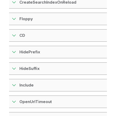
CreateSearchIndexOnReload
Floppy
CD
HidePrefix
HideSuffix
Include
OpenUrlTimeout