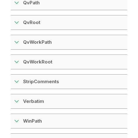
QvPath
QvRoot
QvWorkPath
QvWorkRoot
StripComments
Verbatim
WinPath