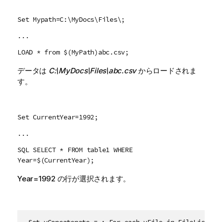
Set Mypath=C:\MyDocs\Files\;
...
LOAD * from $(MyPath)abc.csv;
データは
C:\MyDocs\Files\abc.csv
からロードされま
す。
Set CurrentYear=1992;
...
SQL SELECT * FROM table1 WHERE
Year=$(CurrentYear);
Year=1992
の行が選択されます。