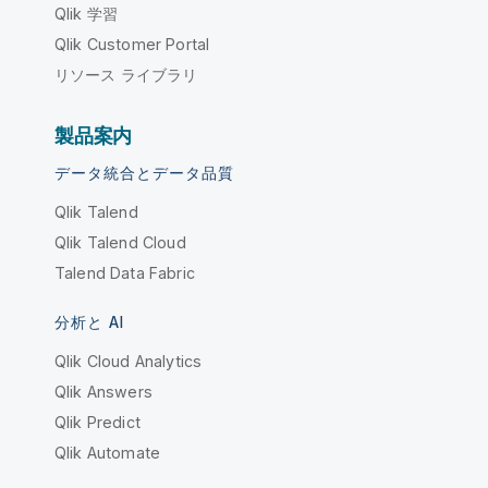
Qlik 学習
Qlik Customer Portal
リソース ライブラリ
製品案内
データ統合とデータ品質
Qlik Talend
Qlik Talend Cloud
Talend Data Fabric
分析と AI
Qlik Cloud Analytics
Qlik Answers
Qlik Predict
Qlik Automate