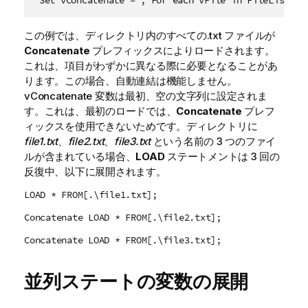
 Set vConcatenate = ; For each vFile in FileList('.
この例では、ディレクトリ内のすべての.
txt
ファイルが
Concatenate
プレフィックスによりロードされます。
これは、項目がわずかに異なる際に必要となることがあ
ります。この場合、自動連結は機能しません。
vConcatenate
変数は最初、空の文字列に設定されま
す。これは、最初のロードでは、
Concatenate
プレフ
ィックスを使用できないためです。ディレクトリに
file1.txt
、
file2.txt
、
file3.txt
という名前の 3 つのファイ
ルが含まれている場合、
LOAD
ステートメントは 3 回の
反復中、以下に展開されます。
LOAD * FROM[.\file1.txt];
Concatenate LOAD * FROM[.\file2.txt];
Concatenate LOAD * FROM[.\file3.txt];
並列ステートの変数の展開