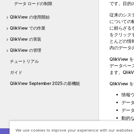
です。目的
データ ロードの制限
従来のシス
QlikView の使用開始
についての
に頼らざる
QlikView での作業
をクリック
QlikView の実装
とんどの情
内のデータ
QlikView の管理
QlikView
を
チュートリアル
データベー
ます。
Qlik
ガイド
QlikView September 2025 の新機能
QlikView
を
情報
デー
デー
動的
統計
We use cookies to improve your experience with our websites
デー