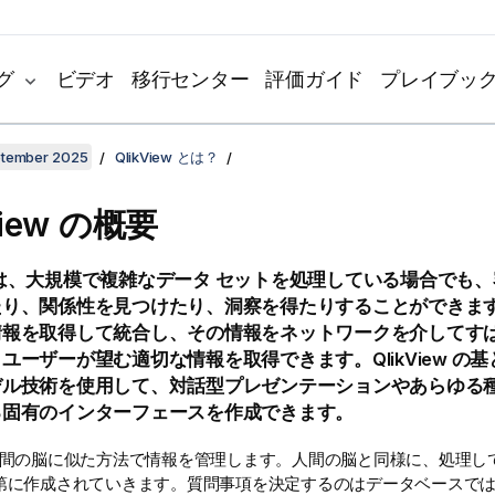
グ
ビデオ
移行センター
評価ガイド
プレイブッ
ptember 2025
QlikView とは？
iew
の概要
は、大規模で複雑なデータ セットを処理している場合でも、
たり、関係性を見つけたり、洞察を得たりすることができま
情報を取得して統合し、その情報をネットワークを介してす
、ユーザーが望む適切な情報を取得できます。
QlikView
の基
デル技術を使用して、対話型プレゼンテーションやあらゆる
る固有のインターフェースを作成できます。
間の脳に似た方法で情報を管理します。人間の脳と同様に、処理し
第に作成されていきます。質問事項を決定するのはデータベースで