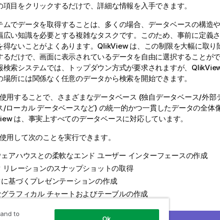
の項目をクリックするだけで、詳細な情報を入手できます。
テムでデータを取得することは、多くの場合、データベースの構造
幅広い知識を必要とする複雑なタスクです。このため、事前に定義
を得ないことがよくあります。
QlikView
は、この制限を大幅に取り
するだけで、画面に表示されているデータを自由に選択することが
報検索システムでは、トップダウン方式が要求されますが、
QlikVie
の場所には関係なく任意のデータから検索を開始できます。
使用することで、さまざまなデータベース (独自データベース/外部
ス/ローカル データベースなど) の統一的かつ一貫したデータの全体
View
は、事実上すべてのデータベースに対応しています。
使用して次のことを実行できます。
ウェアハウスとの柔軟なエンド ユーザー インターフェースの作成
タ リレーションのスナップショットの取得
タに基づくプレゼンテーションの作成
なグラフィカル チャートおよびテーブルの作成
分析の実行
 and to
Ok
タと説明やマルチメディアのリンク