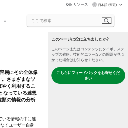
Qlik リソース
日本語 (変更)
ク
このページは役に立ちましたか?
このページまたはコンテンツにタイポ、ステ
ップの省略、技術的エラーなどの問題が見つ
かった場合はお知らせください。
容易にその全体像
こちらにフィードバックをお寄せくだ
さい
す。さまざまなソ
ばやく利用するこ
となっている連想
種類の情報の分析
ている情報の中に連
はなくユーザー自身