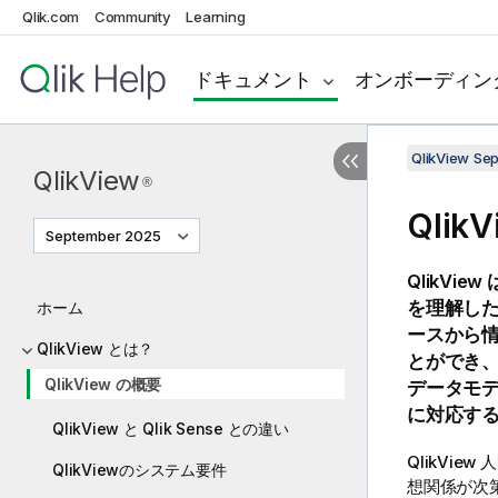
Qlik.com
Community
Learning
ドキュメント
オンボーディン
QlikView Se
QlikView
®
QlikV
September 2025
QlikView
を理解し
ホーム
ースから
QlikView とは？
とができ
QlikView の概要
データモ
に対応す
QlikView と Qlik Sense との違い
QlikView
人
QlikViewのシステム要件
想関係が次