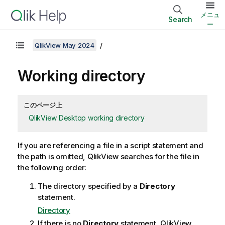
メニュ
Search
ー
QlikView May 2024
Working directory
このページ上
QlikView Desktop working directory
If you are referencing a file in a script statement and
the path is omitted,
QlikView
searches for the file in
the following order:
The directory specified by a
Directory
statement.
Directory
If there is no
Directory
statement,
QlikView