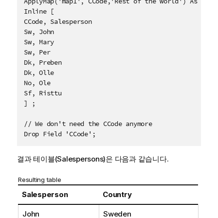
ApplyMap('map1', CCode,'Rest of the world') As Count
Inline [

CCode, Salesperson 

Sw, John

Sw, Mary

Sw, Per 

Dk, Preben

Dk, Olle

No, Ole 

Sf, Risttu

] ;

// We don't need the CCode anymore

Drop Field 'CCode';
결과 테이블(Salespersons)은 다음과 같습니다.
Resulting table
Salesperson
Country
John
Sweden