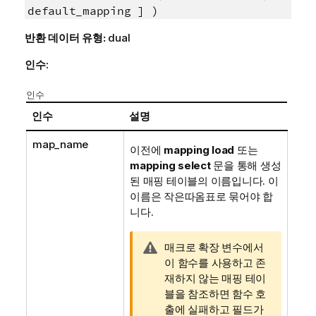
default_mapping ] )
반환 데이터 유형:
dual
인수:
인수
인수
설명
map_name
이전에
mapping load
또는
mapping select
문을 통해 생성
된 매핑 테이블의 이름입니다. 이
이름은 작은따옴표로 묶어야 합
니다.
경
매크로 확장 변수에서
고
이 함수를 사용하고 존
메
재하지 않는 매핑 테이
모
블을 참조하면 함수 호
출에 실패하고 필드가