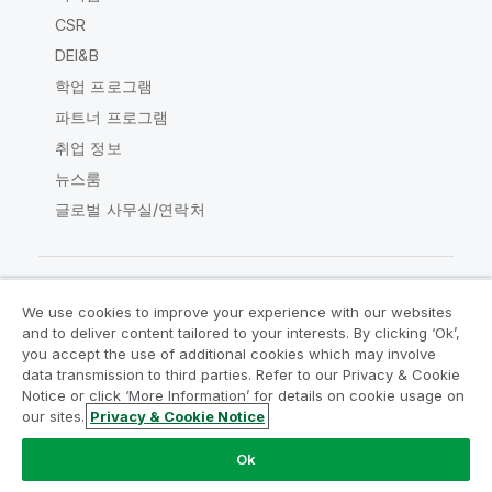
CSR
DEI&B
학업 프로그램
파트너 프로그램
취업 정보
뉴스룸
글로벌 사무실/연락처
We use cookies to improve your experience with our websites
Qlik Community
and to deliver content tailored to your interests. By clicking ‘Ok’,
you accept the use of additional cookies which may involve
data transmission to third parties. Refer to our Privacy & Cookie
법적 계약
제품 약관
Legal Policies
Notice or click ‘More Information’ for details on cookie usage on
Legal Policies
사용 약관
상표
our sites.
Privacy & Cookie Notice
Do Not Share My Info
Ok
Copyright © 1993-2026 QlikTech International AB. 무단 전재
및 복제를 금합니다.