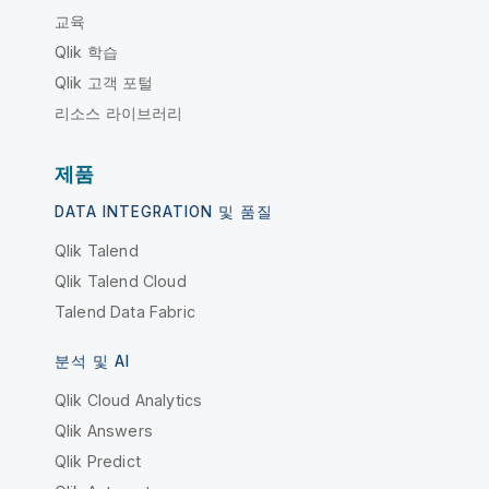
교육
Qlik 학습
Qlik 고객 포털
리소스 라이브러리
제품
DATA INTEGRATION 및 품질
Qlik Talend
Qlik Talend Cloud
Talend Data Fabric
분석 및 AI
Qlik Cloud Analytics
Qlik Answers
Qlik Predict