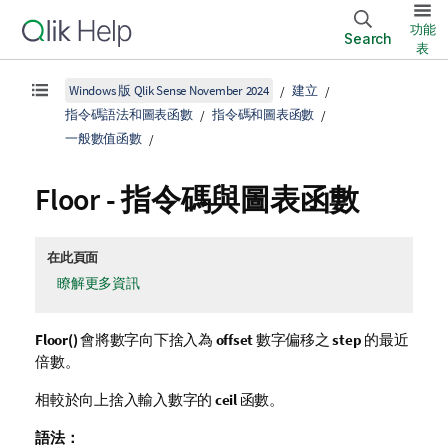
功能
Search
表
Windows 版 Qlik Sense November 2024
建立
指令碼語法和圖表函數
指令碼和圖表函數
一般數值函數
Floor
- 指令碼與圖表函數
在此頁面
瞭解更多資訊
Floor()
會將數字向下捨入為
offset
數字偏移之
step
的最近
倍數。
相較於向上捨入輸入數字的
ceil
函數。
語法：