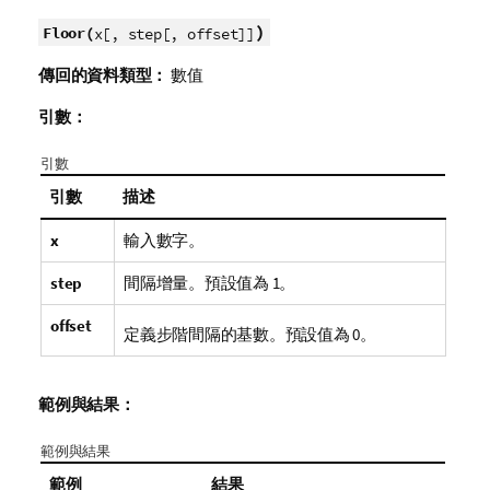
)
Floor(
x[, step[, offset]]
傳回的資料類型：
數值
引數：
引數
引數
描述
x
輸入數字。
step
間隔增量。預設值為 1。
offset
定義步階間隔的基數。預設值為 0。
範例與結果：
範例與結果
範例
結果